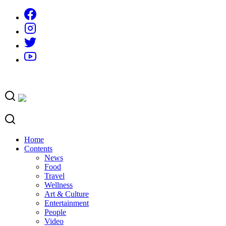
Skip
to
content
Home
Contents
News
Food
Travel
Wellness
Art & Culture
Entertainment
People
Video