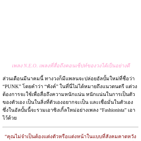
เพลง N.E.O. เพลงที่สื่อถึงคอนเซ็ปท์ของวงได้เป็นอย่างดี
ส่วนเดือนมีนาคมนี้ ทางวงก็มีแพลนจะปล่อยอัลบั้มใหม่ที่ชื่อว่า
“PUNK” โดยคำว่า “พังค์” ในที่นี่ไม่ได้หมายถึงแนวดนตรี แต่วง
ต้องการจะใช้เพื่อสื่อถึงความหนักแน่น หนักแน่นในการเป็นตัว
ของตัวเอง เป็นในสิ่งที่ตัวเองอยากจะเป็น และเชื่อมั่นในตัวเอง
ซึ่งในอัลบั้มนี้จะรวมเอาซิงเกิ้ลใหม่อย่างเพลง “Fashionista” เอา
ไว้ด้วย
“คุณไม่จำเป็นต้องแต่งตัวหรือแต่งหน้าในแบบที่สังคมคาดหวัง