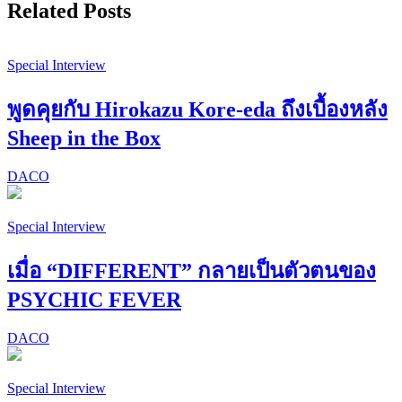
Related Posts
Special Interview
พูดคุยกับ Hirokazu Kore-eda ถึงเบื้องหลัง
Sheep in the Box
DACO
Special Interview
เมื่อ “DIFFERENT” กลายเป็นตัวตนของ
PSYCHIC FEVER
DACO
Special Interview