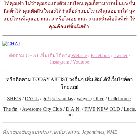
ให้คุณทำ ไม่ว่าคุณจะแต่งตัวแบบไหน คุณก็สามารถเป็นแฟชั่น
นิสต้าได้ คุณตัดสินใจเองได้ว่าเสื้อผ้าแบบไหนที่คุณอยากใส่ ลุค
แบบไหนที่คุณอยากแต่ง หรือไม่อยากแต่ง และนั่นคือสิ่งที่ทำให้
คุณคือแฟชั่นนิสต้า!
ติดตาม CHAI เพิ่มเติมได้ทาง
Website
/
Facebook
/
Twitter
/
Instagram
/
Youtube
หรือติดตาม TODAY ARTIST วงอื่นๆ เพิ่มเติมได้ที่เว็บไซต์ดา
โกะเลย!
SHE’S
/
DYGL
/
go! go! vanillas
/
yahyel
/
Olive
/
Cellchrome
The fin.
/
Awesome City Club
/
D.A.N.
/
FIVE NEW OLD
/
Lucie,
too
ที่มาของข้อมูลบทสัมภาษณ์บางส่วน:
Japantimes
,
NME