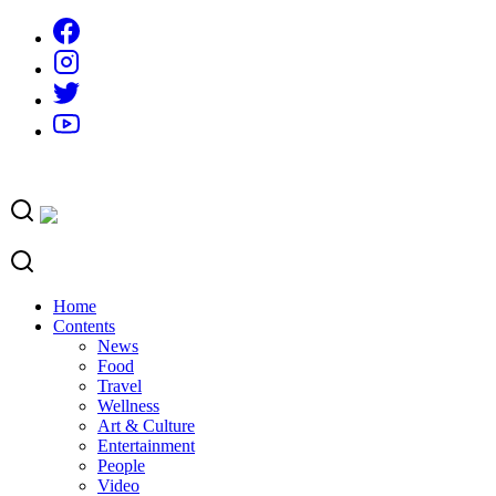
Skip
to
content
Home
Contents
News
Food
Travel
Wellness
Art & Culture
Entertainment
People
Video