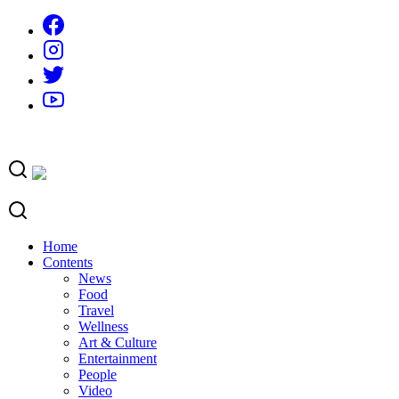
Skip
to
content
Home
Contents
News
Food
Travel
Wellness
Art & Culture
Entertainment
People
Video