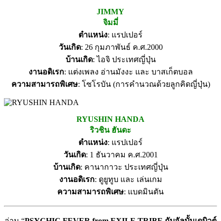
JIMMY
จิมมี่
ตำแหน่ง
: แรปเปอร์
วันเกิด
: 26 กุมภาพันธ์ ค.ศ.2000
บ้านเกิด
: ไอจิ ประเทศญี่ปุ่น
งานอดิเรก
: แต่งเพลง อ่านมังงะ และ บาสเก็ตบอล
ความสามารถพิเศษ
: โซโรบัน (การคำนวณด้วยลูกคิดญี่ปุ่น)
RYUSHIN HANDA
ริวชิน ฮันดะ
ตำแหน่ง
: แรปเปอร์
วันเกิด
: 1 ธันวาคม ค.ศ.2001
บ้านเกิด
: คานากาวะ ประเทศญี่ปุ่น
งานอดิเรก
: ดูยูทูบ และ เล่นเกม
ความสามารถพิเศษ
: แบดมินตัน
อ่าน “
PSYCHIC FEVER from EXILE TRIBE กับอัลบั้มเดบิวต์