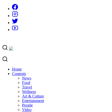
Skip
to
content
Home
Contents
News
Food
Travel
Wellness
Art & Culture
Entertainment
People
Video