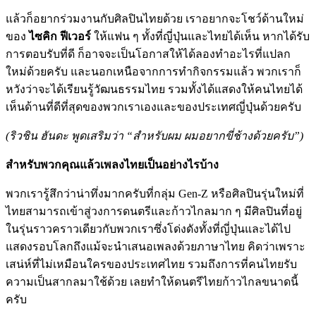
แล้วก็อยากร่วมงานกับศิลปินไทยด้วย เราอยากจะโชว์ด้านใหม่
ของ
ไซคิก ฟีเวอร์
ให้แฟน ๆ ทั้งที่ญี่ปุ่นและไทยได้เห็น หากได้รับ
การตอบรับที่ดี ก็อาจจะเป็นโอกาสให้ได้ลองทำอะไรที่แปลก
ใหม่ด้วยครับ และนอกเหนือจากการทำกิจกรรมแล้ว พวกเราก็
หวังว่าจะได้เรียนรู้วัฒนธรรมไทย รวมทั้งได้แสดงให้คนไทยได้
เห็นด้านที่ดีที่สุดของพวกเราเองและของประเทศญี่ปุ่นด้วยครับ
(ริวชิน ฮันดะ พูดเสริมว่า “สำหรับผม ผมอยากขี่ช้างด้วยครับ”)
สำหรับพวกคุณแล้วเพลงไทยเป็นอย่างไรบ้าง
พวกเรารู้สึกว่าน่าทึ่งมากครับที่กลุ่ม Gen-Z หรือศิลปินรุ่นใหม่ที่
ไทยสามารถเข้าสู่วงการดนตรีและก้าวไกลมาก ๆ มีศิลปินที่อยู่
ในรุ่นราวคราวเดียวกับพวกเราซึ่งโด่งดังทั้งที่ญี่ปุ่นและได้ไป
แสดงรอบโลกถึงแม้จะนำเสนอเพลงด้วยภาษาไทย คิดว่าเพราะ
เสน่ห์ที่ไม่เหมือนใครของประเทศไทย รวมถึงการที่คนไทยรับ
ความเป็นสากลมาใช้ด้วย เลยทำให้ดนตรีไทยก้าวไกลขนาดนี้
ครับ