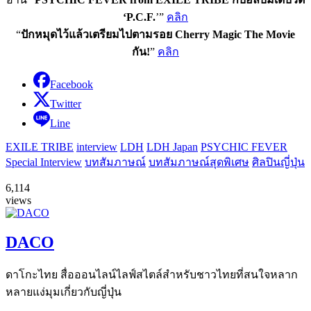
‘P.C.F.
’”
คลิก
“
ปักหมุดไว้แล้วเตรียมไปตามรอย Cherry Magic The Movie
กัน!
”
คลิก
Facebook
Twitter
Line
EXILE TRIBE
interview
LDH
LDH Japan
PSYCHIC FEVER
Special Interview
บทสัมภาษณ์
บทสัมภาษณ์สุดพิเศษ
ศิลปินญี่ปุ่น
6,114
views
DACO
ดาโกะไทย สื่อออนไลน์ไลฟ์สไตล์สำหรับชาวไทยที่สนใจหลาก
หลายแง่มุมเกี่ยวกับญี่ปุ่น