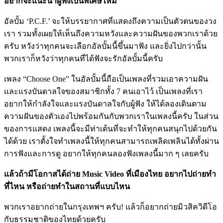
อยากจะแนะนำผู้ฟังเป็นพิเศษไหม
อัลบั้ม ‘P.C.F.’ จะให้บรรยากาศที่แสดงถึงความเป็นตัวตนของวง
เรา รวมทั้งเผยให้เห็นถึงความหวังและความฝันของพวกเราด้วย
ครับ หวังว่าทุกคนจะเลือกอัลบั้มนี้ขึ้นมาฟัง และยิ่งไปกว่านั้น
พวกเราก็หวังว่าทุกคนที่ได้ฟังจะรักอัลบั้มนี้ครับ
เพลง “Choose One” ในอัลบั้มนี้ถือเป็นเพลงที่รวมเอาความฝัน
และแรงบันดาลใจของสมาชิกทั้ง 7 คนเอาไว้ เป็นเพลงที่เรา
อยากให้กำลังใจและแรงบันดาลใจกับผู้ฟัง ให้ได้ลองเดินตาม
ความฝันของตัวเองไปพร้อมกันกับพวกเราในเพลงนี้ครับ ในส่วน
ของการแสดง เพลงนี้จะมีท่าเต้นที่จะทำให้ทุกคนสนุกไปด้วยกัน
ได้ด้วย เราตั้งใจทำเพลงนี้ให้ทุกคนสามารถเพลิดเพลินได้ทั้งผ่าน
การฟังและการดู อยากให้ทุกคนลองฟังเพลงนี้มาก ๆ เลยครับ
แล้วถ้ามีโอกาสได้ถ่าย Music Video ที่เมืองไทย อยากไปถ่ายทำ
ที่ไหน หรือถ่ายทำในสถานที่แบบไหน
พวกเราอยากถ่ายในกรุงเทพฯ ครับ! แล้วก็อยากถ่ายมิวสิควิดีโอ
กับธรรมชาติของไทยด้วยครับ