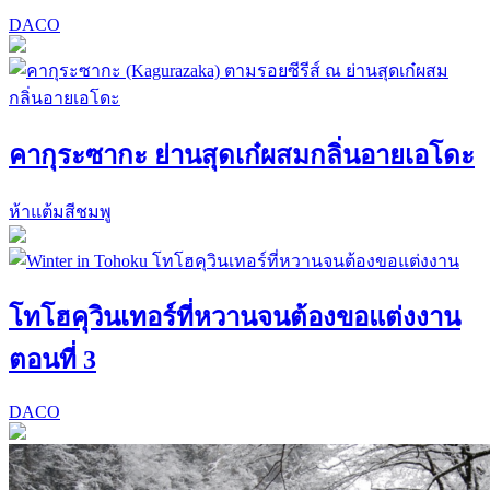
DACO
คากุระซากะ ย่านสุดเก๋ผสมกลิ่นอายเอโดะ
ห้าแต้มสีชมพู
โทโฮคุวินเทอร์ที่หวานจนต้องขอแต่งงาน
ตอนที่ 3
DACO