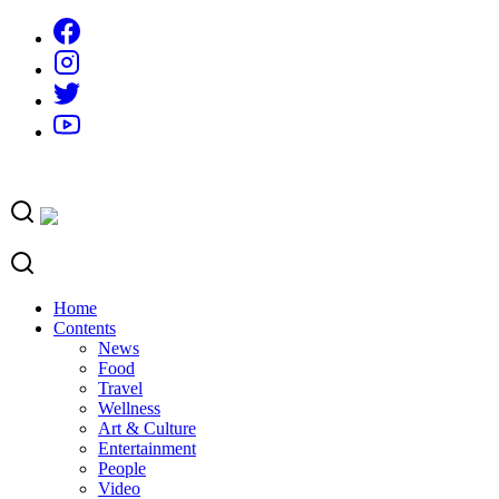
Skip
to
content
Home
Contents
News
Food
Travel
Wellness
Art & Culture
Entertainment
People
Video