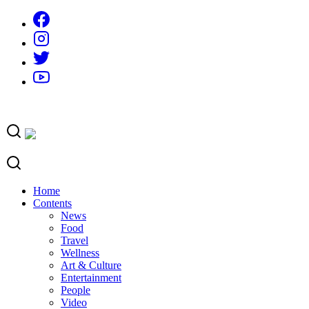
Skip
to
content
Home
Contents
News
Food
Travel
Wellness
Art & Culture
Entertainment
People
Video