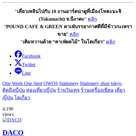
“
เที่ยวเพลินไปกับ 10 งานอาร์ตน่าดูที่เมืองโทคะมะจิ
(Tokamachi) จ.นีงาตะ
”
คลิก
“
POUND CAFE & GREEN คาเฟ่บรรยากาศดีที่มีข้าวกะเพรา
ขาย
”
คลิก
“
เติมหวานด้วย “คาเฟ่ผลไม้” ในโตเกียว
”
คลิก
Facebook
Twitter
Line
One Week One Spot
OWOS
Stationery
Stationery shop
tokyo
คิดถึงญี่ปุ่น
ท่องเที่ยวญี่ปุ่น
ร้านวินเทจ
ร้านเครื่องเขียน
เที่ยว
ญี่ปุ่น
โตเกียว
4,190
views
DACO