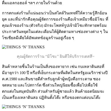
ดื่มแอลกอฮอล์ ฯลฯ ภายในร้านด้วย
การตกแต่งร้านก็แน่นอนว่าเป็นสไตล์วินเทจที่ให้ความรู้สึกย้อน
ยุค และที่น่ารักคือคุณผู้จัดการของร้านคือเจ้าเหมียวชื่อมิโซะ ที่
คุณเจ้าของร้าน (ตัวจริง) มักจะโพสท์รูปเจ้ามิโซะทักทายพร้อม
ประกาศวันหยุดในแต่ละเดือนให้ผู้ติดตามทางช่องทางต่าง ๆ ใน
โซเชียลมีเดียได้อัพเดทข้อมูลร้านอยู่เรื่อย ๆ
คุณผู้จัดการร้าน “มิโซะ” ยินดีให้บริการเดสสึ~
สินค้าหลายชิ้นในร้านเป็นสิ่งของหายาก เช่น กบเหลาดินสอที่
มีอายุกว่า 100 ปี หรือที่เย็บกระดาษที่ผลิตในสหรัฐอเมริกาช่วงปี
ค.ศ.1980 และสินขายดีสำหรับลูกค้าผู้หญิงคือกระดาษ ซอง
จดหมาย และโปสการ์ด ซึ่งส่วนใหญ่นิยมซื้อเพื่อไปเพื่อใช้
ตกแต่งในสมุดบันทึก ส่วนสำหรับผู้ชายแล้ว สินค้ายอดนิยมจะ
เป็นเครื่องเหลาดินสอ ปฏิทินตั้งโต๊ะ หรือของตกแต่งบนโต๊ะ