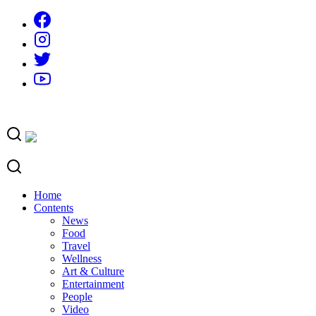
Skip
to
content
Home
Contents
News
Food
Travel
Wellness
Art & Culture
Entertainment
People
Video