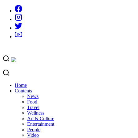
Skip
to
content
Home
Contents
News
Food
Travel
Wellness
Art & Culture
Entertainment
People
Video