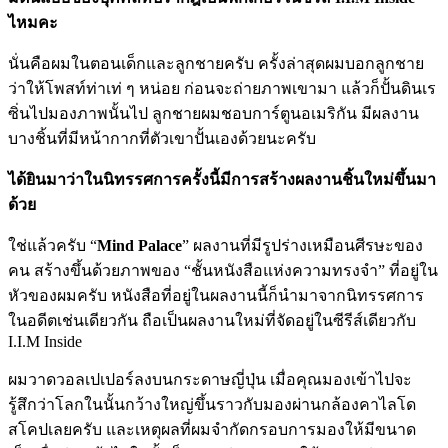
ไหมคะ
นั่นคือผมในตอนเด็กและลูกชายครับ ครั้งล่าสุดผมบอกลูกชาย
ว่าให้โพสท์ท่าเท่ ๆ หน่อย ก่อนจะถ่ายภาพเขามา แล้วก็ปั้นดินเร
ซิ่นไปมองภาพนั้นไป ลูกชายผมชอบการ์ตูนอเมริกัน มีผลงาน
บางชิ้นที่มีหน้ากากที่ตัวเขาปั้นเองด้วยนะครับ
ได้ยินมาว่าในนิทรรศการครั้งนี้มีการสร้างผลงานชิ้นใหม่ขึ้นมา
ด้วย
ใช่แล้วครับ “
Mind Palace
” ผลงานที่มีรูปร่างเหมือนศีรษะของ
คน สร้างขึ้นด้วยภาพของ “ชั้นหนังสือแห่งความทรงจำ” ที่อยู่ใน
หัวของผมครับ หนังสือที่อยู่ในผลงานนี้ก็นำมาจากนิทรรศการ
ในอดีตเช่นเดียวกัน ถือเป็นผลงานใหม่ที่จัดอยู่ในซีรีส์เดียวกับ
I.I.M Inside
ผมวาดวอลเปเปอร์ลงบนกระดาษญี่ปุ่น เมื่อคุณมองเข้าไปจะ
รู้สึกว่าโลกในนั้นกว้างใหญ่ขึ้นราวกับมองผ่านกล้องคาไลโด
สโคปเลยครับ และเหตุผลที่ผมจำกัดกรอบการมองให้มีขนาด