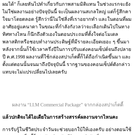
ผมได้” ก็เลยหันไปทำเกี่ยวกับภาพสามมิติแทน ในช่วงแรกจะยัง
ไม่ใช่ผลงานอย่างปัจจุบันนี้ จะเป็นผลงานสเกลใหญ่ แต่ก็รู้สึกคา
ใจมาโดยตลอด รู้สึกว่านี่ไม่ใช่สิ่งที่เราอยากทำ และในตอนที่ผม
อาศัยอยู่แคนาดา ในขณะที่กำลังกังวลว่าจะเลือกเดินไปในทาง
ทิศทางไหน ก็นึกถึงตัวเองในตอนประถมที่ตั้งใจต่อโมเดล
พลาสติกหรือชอบทำงานประดิษฐ์ที่มีรายละเอียดเยอะ ๆ ขึ้นมา
หลังจากนั้นก็ใช้เวลาครึ่งปีในการปรับแต่งคอนเซ็ปต์จนถึงปลาย
ปี ค.ศ.1998 ผลงานที่ใช้กล่องสปาเก็ตตี้ก็ได้ถือกำเนิดขึ้นมา และ
ตั้งแต่ตอนนั้นจนมาถึงปัจจุบันนี้ รากฐานของคอนเซ็ปต์ดังกล่าว
แทบจะไม่แปรเปลี่ยนไปเลยครับ
ผลงาน “I.I.M Commercial Package” จากกล่องสปาเก็ตตี้
แล้วปกติจะได้ไอเดียในการสร้างสรรค์ผลงานจากไหนคะ
การรับรู้ในชีวิตประจำวันจะช่วยบอกใบ้ให้เองครับ อย่างตอนใช้