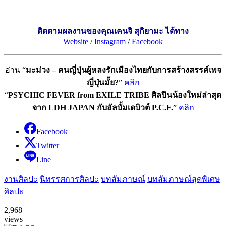
ติดตามผลงานของคุณเคนจิ สุกิยามะ ได้ทาง
Website
/
Instagram
/
Facebook
อ่าน “
มะม่วง – คนญี่ปุ่นผู้หลงรักเมืองไทยกับการสร้างสรรค์เพจ
ญี่ปุ่นมั้ย?
”
คลิก
“
PSYCHIC FEVER from EXILE TRIBE ศิลปินน้องใหม่ล่าสุด
จาก LDH JAPAN กับอัลบั้มเดบิวต์ P.C.F.
”
คลิก
Facebook
Twitter
Line
งานศิลปะ
นิทรรศการศิลปะ
บทสัมภาษณ์
บทสัมภาษณ์สุดพิเศษ
ศิลปะ
2,968
views