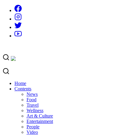
Skip
to
content
Home
Contents
News
Food
Travel
Wellness
Art & Culture
Entertainment
People
Video