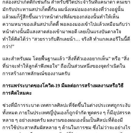
กล่องสปาเก็ตตี้ก็เช่นกัน สำหรับชีวิตประจำวันที่แคนาดา คนเขา
มักรับประทานสปาเก็ตตี้กัน ผมนั่งเหม่อมองกล่องที่ว่างอยู่นั้น
แล้วผมก็รู้สึกขึ้นมาว่าหน้าต่างฟิล์มของกล่องนั้นทำให้เห็น
ความหนาของเส้นสปาเก็ตตี้ พอลองมองเข้าไปแล้วเหมือนกับว่า
หน้าต่างนั้นมีแสงสาดส่องเข้ามาพอดี เลยเป็นแรงบันดาลใจ
ทำให้คิดได้ว่า “สวยราวกับตึกเลยน้า… จริงสิ ทำแกลเลอรีในนี้ดี
กว่า!”
และสำหรับผม โดยพื้นฐานแล้ว “สิ่งที่ตัวเองอยากเห็น” หรือ “สิ่ง
ที่น่าจะทำให้ลูกค้าพึงพอใจ” ถือเป็นส่วนหนึ่งของจุดกำเนิดใน
การสร้างภาพลักษณ์ของงานครับ
การแพร่ระบาดของโควิด-19 มีผลต่อการสร้างผลงานหรือวิธี
การคิดไหมคะ
ช่วงที่มีการระบาด เทศกาลศิลปะที่จัดขึ้นในต่างประเทศถูกระงับ
ทั้งหมด ภายในประเทศญี่ปุ่นเองก็ถูกจำกัด พูดตรง ๆ ก็มีอุปสรรค
หลาย ๆ อย่างเลยครับ ผลงานของผมเองนั้นเป็นศิลปะที่ต้องมี
การใช้ประสาทสัมผัสหลาย ๆ ด้านในการชม ซึ่งไม่ว่าจะอย่างไร