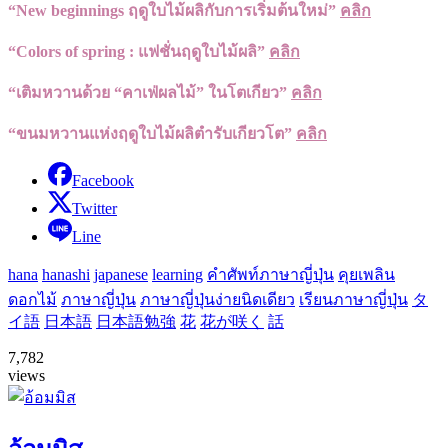
“New beginnings ฤดูใบไม้ผลิกับการเริ่มต้นใหม่”
คลิก
“Colors of spring : แฟชั่นฤดูใบไม้ผลิ”
คลิก
“เติมหวานด้วย “คาเฟ่ผลไม้” ในโตเกียว”
คลิก
“ขนมหวานแห่งฤดูใบไม้ผลิตำรับเกียวโต”
คลิก
Facebook
Twitter
Line
hana
hanashi
japanese
learning
คำศัพท์ภาษาญี่ปุ่น
คุยเพลิน
ดอกไม้
ภาษาญี่ปุ่น
ภาษาญี่ปุ่นง่ายนิดเดียว
เรียนภาษาญี่ปุ่น
タ
イ語
日本語
日本語勉強
花
花が咲く
話
7,782
views