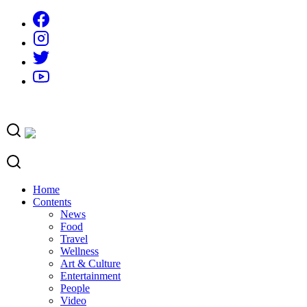
Skip
to
content
Home
Contents
News
Food
Travel
Wellness
Art & Culture
Entertainment
People
Video