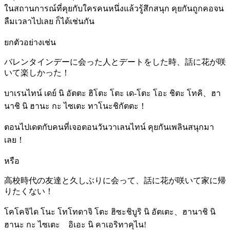
ในสถานการณ์ที่คุยกับใครคนหนึ่งแล้วรู้สึกสนุก คุยกันถูกคอจน
ลืมเวลาไปเลย ก็ได้เช่นกัน
ยกตัวอย่างเช่น
バレンタインデーに会った人とデートをした時、話に花が咲
いて楽しかった！
บาเรนไทน์ เดย์ นิ อัตตะ ฮิโตะ โตะ เด-โตะ โอะ ชิตะ โทคิ、ฮา
นาชิ นิ ฮานะ กะ ไซเตะ ทาโนะชิกัตตะ！
ตอนไปเดตกับคนที่เจอตอนวันวาเลนไทน์ คุยกันเพลินสนุกมา
เลย！
หรือ
高校時代の友達と久しぶりに会って、話に花が咲いて家に帰
りたくない！
โคโคจิได โนะ โทโทดาจิ โตะ ฮิซะชิบูริ นิ อัตเตะ、ฮานาชิ นิ
ฮานะ กะ ไซเตะ อิเอะ นิ คาเอริทาคุไน!