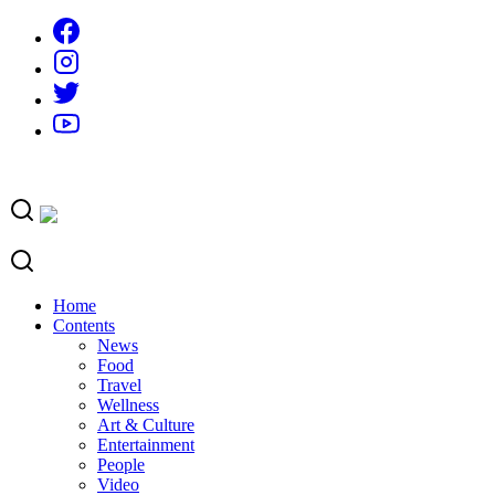
Skip
to
content
Home
Contents
News
Food
Travel
Wellness
Art & Culture
Entertainment
People
Video