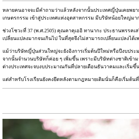
หลายคนอาจจะมีคำถามว่าแล้วหลังจากนั้นประเทศญี่ปุ่นเคยพยายา
เกษตรกรรม เข้าสู่ประเทศแห่งอุตสาหกรรม มีบริษัทน้อยใหญ่มาก
ช่วงโชวะที่ 37 (พ.ศ.2505) คุณคาคุเออิ ทานากะ ประธานพรรค
เปลี่ยนแปลงมากจนเกินไป ในที่สุดจึงไม่สามารถเปลี่ยนแปลงได้
แม้ว่าบริษัทญี่ปุ่นส่วนใหญ่จะยังอิงการเริ่มต้นปีใหม่หรือปีงบประ
จากนั้นจำนวนบริษัทก็ค่อย ๆ เพิ่มขึ้น เพราะมีบริษัทต่างชาติเข้
ต่างประเทศจะจบงบประมาณกันที่ปลายเดือนธันวาคมและเริ่มขึ
แต่สำหรับโรงเรียนยังคงยึดหลังตามกฎหมายเดิมนั่นก็คือเริ่มต้นท