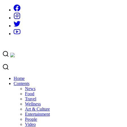
Skip
to
content
Home
Contents
News
Food
Travel
Wellness
Art & Culture
Entertainment
People
Video