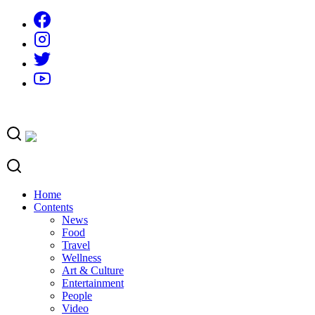
Skip
to
content
Home
Contents
News
Food
Travel
Wellness
Art & Culture
Entertainment
People
Video