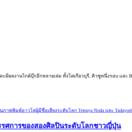
ะมีผลงานไกด์บุ๊กอีกหลายเล่ม ทั้งโตเกียวบุรี, คิวชูหนึ่งรอบ และ B
ารของสองศิลปินระดับโลกชาวญี่ปุ่น