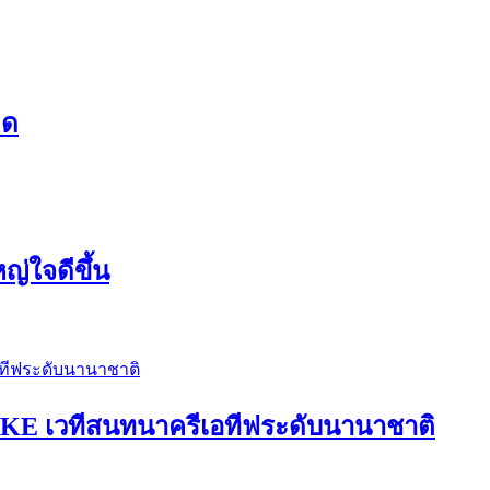
ิด
ญ่ใจดีขึ้น
E เวทีสนทนาครีเอทีฟระดับนานาชาติ