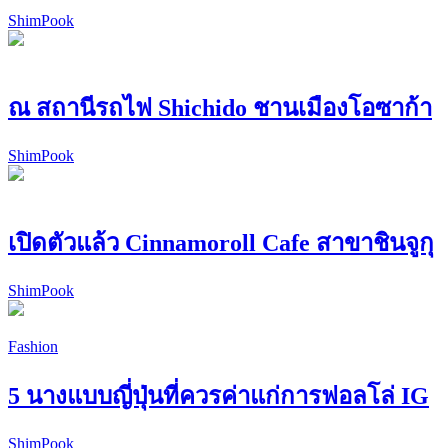
ShimPook
ณ สถานีรถไฟ Shichido ชานเมืองโอซาก้า
ShimPook
เปิดตัวแล้ว Cinnamoroll Cafe สาขาชินจูกุ
ShimPook
Fashion
5 นางแบบญี่ปุ่นที่ควรค่าแก่การฟอลโล่ IG
ShimPook