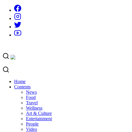
Skip
to
content
Home
Contents
News
Food
Travel
Wellness
Art & Culture
Entertainment
People
Video