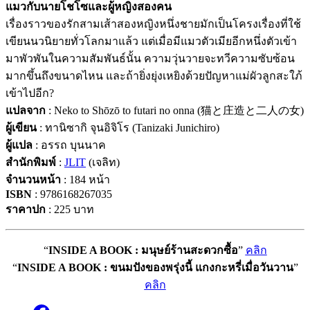
แมวกับนายโชโซและผู้หญิงสองคน
เรื่องราวของรักสามเส้าสองหญิงหนึ่งชายมักเป็นโครงเรื่องที่ใช้
เขียนนวนิยายทั่วโลกมาแล้ว แต่เมื่อมีแมวตัวเมียอีกหนึ่งตัวเข้า
มาพัวพันในความสัมพันธ์นั้น ความวุ่นวายจะทวีความซับซ้อน
มากขึ้นถึงขนาดไหน และถ้ายิ่งยุ่งเหยิงด้วยปัญหาแม่ผัวลูกสะใภ้
เข้าไปอีก?
แปลจาก
: Neko to Shōzō to futari no onna (猫と庄造と二人の女)
ผู้เขียน
: ทานิซากิ จุนอิจิโร (Tanizaki Junichiro)
ผู้แปล
: อรรถ บุนนาค
สำนักพิมพ์
:
JLIT
(เจลิท)
จำนวนหน้า
: 184 หน้า
ISBN
: 9786168267035
ราคาปก
: 225 บาท
“
INSIDE A BOOK : มนุษย์ร้านสะดวกซื้อ
”
คลิก
“
INSIDE A BOOK : ขนมปังของพรุ่งนี้ แกงกะหรี่เมื่อวันวาน
”
คลิก