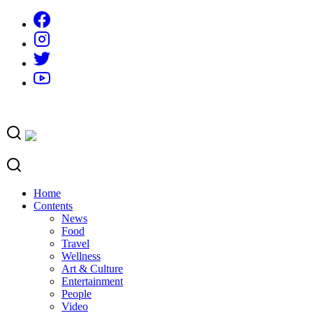
Skip
to
content
Home
Contents
News
Food
Travel
Wellness
Art & Culture
Entertainment
People
Video