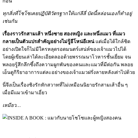
ก่อน
ทุกสิ่งที่โชโซเคยปฏิบัติวัตรฐากให้แก่ลีลี่ บัดนี้หล่อนเองก็ทำอยู่
เช่นกัน
เรื่องราวรักสามเส้า หนึ่งชาย สองหญิง และหนึ่งแมว ที่แมว
กลายเป็นตัวแปรสำคัญอย่างไม่รู้อีโหน่อีเหน่
แต่เมื่อได้ใกล้ชิด
อย่างเปิดใจก็ไม่มีใครหลุดรอดมนตร์เสน่ห์ของเจ้าแมวไปได้
โดยผู้เขียนเล่าได้ละเอียดลออด้วยพรรณนาโวหารชั้นเยี่ยม จน
พลอยรู้สึกลึกซึ้งถึงความผูกพันของคนและแมวที่มีต่อกัน พลอย
เอ็นดูกิริยาอาการแต่ละอย่างของเจ้าแมวฝรั่งลายหลังเต่าไปด้วย
นี่จึงเป็นเรื่องชิงรักหักสวาทที่ไม่เหมือนนิยายรักสามเส้าอื่น ๆ
เมื่อมีแมวเข้ามาเอี่ยว
เหมียว…
a cat a man and two women