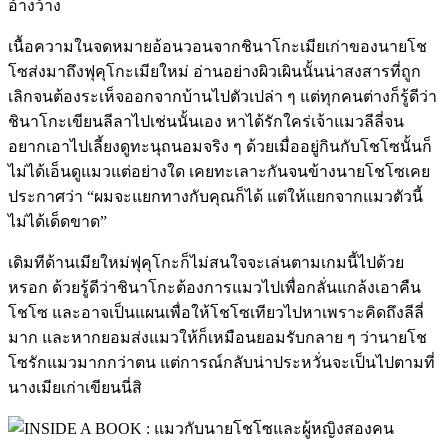
อ้างว้าง
เนื้อความในจดหมายอ้อนวอนจากชินาโกะเมียเก่าของนายโช
โซส่งมาถึงฟุคุโกะเมียใหม่ อ่านอย่างผิวเผินนั้นน่าสงสารที่ถูก
เลิกจนต้องระเห็จออกจากบ้านไปตัวเปล่า ๆ แต่ทุกคนต่างก็รู้ดีว่า
ชินาโกะเขียนลีลาไปเช่นนั้นเอง หาได้รักใคร่เจ้าแมวลีลี่จน
อยากเอาไปเลี้ยงดูทะนุถนอมจริง ๆ ด้วยเมื่ออยู่กินกับโชโซนั้นก็
ไม่ได้เอ็นดูแมวแต่อย่างใด เคยทะเลาะกันจนข้างนายโชโซเคย
ประกาศว่า “ผมจะแยกทางกับคุณก็ได้ แต่ให้แยกจากแมวตัวนี้
ไม่ได้เด็ดขาด”
เดิมทีด้านเมียใหม่ฟุคุโกะก็ไม่สนใจจะเล่นตามเกมนี้ไปด้วย
หรอก ด้วยรู้ดีว่าชินาโกะต้องการแมวไปเพื่อกลั่นแกล้งเอาคืน
โชโซ และอาจเป็นแผนเพื่อให้โชโซเทียวไปหาเพราะคิดถึงลีลี่
มาก และหากยอมส่งแมวให้ก็เหมือนยอมรับกลาย ๆ ว่านายโช
โซรักแมวมากกว่าตน แต่การณ์กลับน่าประหวั่นจะเป็นไปตามที่
นางเมียเก่าเขียนนี่สิ