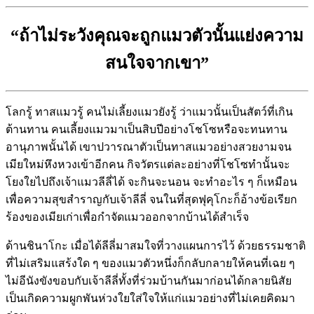
“ถ้าไม่ระวังคุณจะถูกแมวตัวนั้นแย่งความ
สนใจจากเขา”
โลกรู้ ทาสแมวรู้ คนไม่เลี้ยงแมวยังรู้ ว่าแมวนั้นเป็นสัตว์ที่เกิน
ต้านทาน คนเลี้ยงแมวมาเป็นสิบปีอย่างโชโซหรือจะทนทาน
อานุภาพนั้นได้ เขาปวารณาตัวเป็นทาสแมวอย่างสวยงามจน
เมียใหม่หึงหวงเข้าอีกคน กิจวัตรแต่ละอย่างที่โชโซทำนั้นจะ
โยงใยไปถึงเจ้าแมวลีลี่ได้ จะกินจะนอน จะทำอะไร ๆ ก็เหมือน
เพื่อความสุขสำราญกับเจ้าลีลี่ จนในที่สุดฟุคุโกะก็อ้างข้อเรียก
ร้องของเมียเก่าเพื่อกำจัดแมวออกจากบ้านได้สำเร็จ
ด้านชินาโกะ เมื่อได้ลีลี่มาสมใจที่วางแผนการไว้ ด้วยธรรมชาติ
ที่ไม่เสริมแสร้งใด ๆ ของแมวตัวหนึ่งก็กลับกลายให้คนที่เฉย ๆ
ไม่อีนังขังขอบกับเจ้าลีลี่ทั้งที่ร่วมบ้านกันมาก่อนได้กลายนิสัย
เป็นเกิดความผูกพันห่วงใยใส่ใจให้แก่แมวอย่างที่ไม่เคยคิดมา