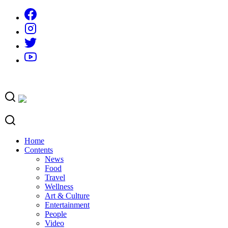
Skip
to
content
Home
Contents
News
Food
Travel
Wellness
Art & Culture
Entertainment
People
Video