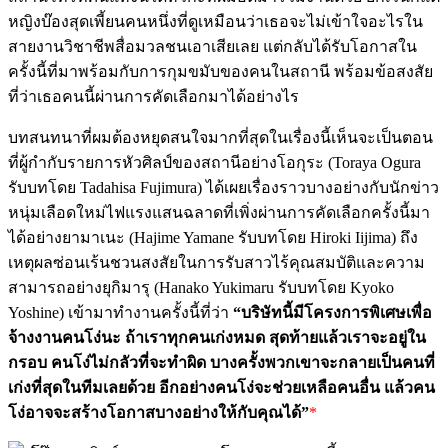
หญิงบ๊องสุดเพี้ยนคนหนึ่งที่ดูเหมือนว่าเธอจะไม่เข้าใจอะไรใน
สายงานวิชาชีพสื่อมวลชนเอาเสียเลย แต่กลับได้รับโอกาสใน
ครั้งนี้ที่มาพร้อมกับการกุมขมับของคนในสถานี พร้อมข้อสงสัย
ที่ว่าเธอคนนี้ผ่านการคัดเลือกมาได้อย่างไร
บทสนทนาที่ผมต้องหยุดสนใจมากที่สุดในเรื่องนี้เห็นจะเป็นตอน
ที่ผู้กำกับรายการหัวศิลป์ของสถานีอย่างโอกุระ (Toraya Ogura
รับบทโดย Tadahisa Fujimura) ได้เผยเรื่องราวบางอย่างกับนักข่าว
หนุ่มเลือดใหม่ไฟแรงแสนฉลาดที่เพิ่งผ่านการคัดเลือกครั้งนี้มา
ได้อย่างยามาเนะ (Hajime Yamane รับบทโดย Hiroki Iijima) ถึง
เหตุผลซ่อนเร้นชวนสงสัยในการรับสาวไร้คุณสมบัติและความ
สามารถอย่างยุกิมารุ (Hanako Yukimaru รับบทโดย Kyoko
Yoshine) เข้ามาทำงานครั้งนี้ที่ว่า
“บริษัทนี้มีโครงการพิเศษเพื่อ
จ้างงานคนโง่นะ ถ้าเราทุกคนเก่งหมด สุดท้ายแล้วเราจะอยู่ใน
กรอบ คนโง่ไม่กลัวที่จะทำผิด บางครั้งพวกเขาจะกลายเป็นคนที่
เก่งที่สุดในทีมเลยด้วย อีกอย่างคนโง่จะช่วยเหลือคนอื่น แล้วคน
โง่อาจจะสร้างโอกาสบางอย่างให้กับคุณได้”
*