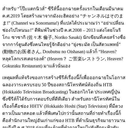
สำหรับ “โป๊ะแตกนิวส์” ซีรีส์นี้ออกฉายครั้งแรกในเดือนมีนาคม
ค.ศ.2019 โดยสร้างมาจากมังงะฮิตอย่าง “チャンネルはそのま
ま!” (Channel wa Sonomama!) ที่แปลได้ประมาณว่า “อย่าเปลี่ยน
ช่องไปไหนนะ!” ตีพิมพ์ในช่วงปี ค.ศ.2008 – 2013 แต่งโดยโนริ
โกะ ซาซากิ (佐々木 倫子, Noriko Sasaki) นักเขียนที่เคยสร้างชื่อ
จากการ์ตูนดังซึ่งคนไทยรู้จักดีอย่าง “ยุ่งชะมัด เป็นสัตวแพทย์”
(動物のお医者さん, Doubutsu no Oishasan) แล้วก็ “Heaven?
หลุดโลกเรสเตอรองต์” (Heaven？ ご苦楽レストラン, Heaven?
Gokuraku Restaurant) มาแล้วนั่นเอง
เหตุผลที่แท้จริงของการสร้างซีรีส์เรื่องนี้ก็เพื่อออกฉายในโอกาส
ฉลองวาระครบรอบ 50 ปีของสถานีโทรทัศน์ท้องถิ่น HTB
(Hokkaido Television Broadcasting) ในฮอกไกโด ประเทศญี่ปุ่น
ซึ่งซีรีส์ก็ได้รับการตอบรับที่ดีทีเดียว สำหรับสถานีโทรทัศน์ใน
เรื่องก็คือช่อง HHTV (Hokkaido Hoshi (Star) Television) ที่มีดวง
ดาวเป็นมาสคอต แล้วที่พิเศษไปกว่านั้นสถานที่ถ่ายทำเรื่องนี้ก็
คือสำนักงานใหญ่อันเก่าแก่ของ HTB ที่ดำเนินธุรกิจมายาวนาน
จนถึงปี ค.ศ.2018 ก่อนที่จะย้ายที่ทำการใหม่ไปยังตึกระฟ้าทัน