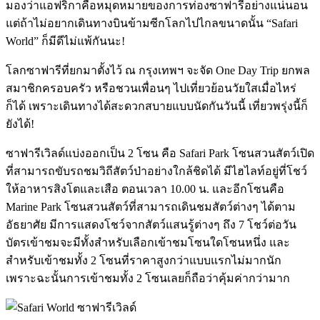
มองว่าแอฟริกาคือหมุดหมายของการท่องซาฟารีอย่างแน่นอน
แต่ถ้าไม่อยากเดินทางบินข้ามซีกโลกไปไกลขนาดนั้น “Safari
World” ก็มีดีไม่แพ้กันนะ!
โลกซาฟารีที่ยกมาตั้งไว้ ณ กรุงเทพฯ จะจัด One Day Trip ยกพล
สมาชิกครอบครัว หรือชวนเพื่อนๆ ไปเที่ยวย้อนวัยใสเมื่อไหร่
ก็ได้ เพราะเดินทางได้สะดวกสบายแบบนัดกันวันนี้ เที่ยวพรุ่งนี้ก็
ยังได้!
ซาฟารีเวิลด์แบ่งออกเป็น 2 โซน คือ Safari Park โซนสวนสัตว์เปิด
ที่สามารถขับรถชมวิถีสัตว์ป่าอย่างใกล้ชิดได้ มีไฮไลท์อยู่ที่โชว์
ให้อาหารสิงโตและเสือ ตอนเวลา 10.00 น. และอีกโซนคือ
Marine Park โซนสวนสัตว์ที่สามารถเดินชมสัตว์ต่างๆ ได้ตาม
อัธยาศัย มีการแสดงโชว์จากสัตว์แสนรู้ต่างๆ ถึง 7 โชว์ต่อวัน
บัตรเข้าชมจะมีทั้งสำหรับเลือกเข้าชมโซนใดโซนหนึ่ง และ
สำหรับเข้าชมทั้ง 2 โซนที่ราคาสูงกว่าแบบแรกไม่มากนัก
เพราะฉะนั้นการเข้าชมทั้ง 2 โซนเลยก็ถือว่าคุ้มค่ากว่ามาก