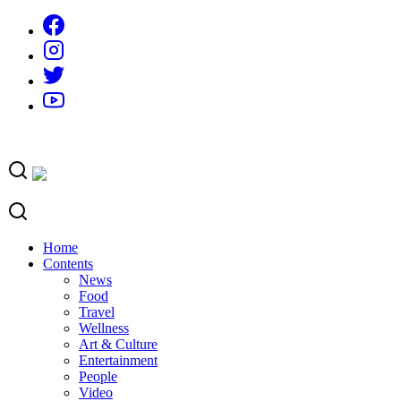
Skip
to
content
Home
Contents
News
Food
Travel
Wellness
Art & Culture
Entertainment
People
Video