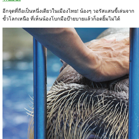
อีกจุดที่ถือเป็นหนึ่งเดียวในเมืองไทย! น้องๆ วอรัสแสนขี้เล่นจาก
ขั้วโลกเหนือ ที่เห็นน้องโบกมือบ๊ายบายแล้วก็อดยิ้มไม่ได้