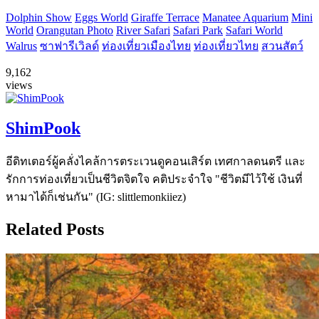
Dolphin Show
Eggs World
Giraffe Terrace
Manatee Aquarium
Mini
World
Orangutan Photo
River Safari
Safari Park
Safari World
Walrus
ซาฟารีเวิลด์
ท่องเที่ยวเมืองไทย
ท่องเที่ยวไทย
สวนสัตว์
9,162
views
ShimPook
อีดิทเตอร์ผู้คลั่งไคล้การตระเวนดูคอนเสิร์ต เทศกาลดนตรี และ
รักการท่องเที่ยวเป็นชีวิตจิตใจ คติประจำใจ "ชีวิตมีไว้ใช้ เงินที่
หามาได้ก็เช่นกัน" (IG: slittlemonkiiez)
Related Posts