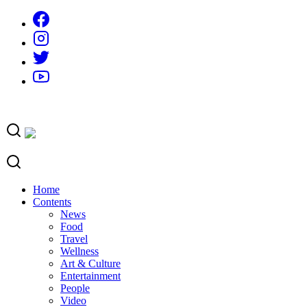
Skip
to
content
Home
Contents
News
Food
Travel
Wellness
Art & Culture
Entertainment
People
Video