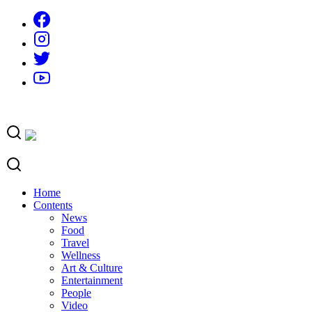
Skip
to
content
Home
Contents
News
Food
Travel
Wellness
Art & Culture
Entertainment
People
Video