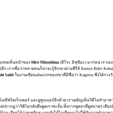
ะไม่เคยเห็นหน้าของ
Hiro Mizushima
(ฮิโระ มิซุชิมะ) มาก่อน เราเ
ก เราเชื่อว่าหลายคนก็น่าจะรู้จักเขาผ่านซีรีส์
Kamen Rider Kabut
shi Saitō
ในงานเขียนเล่มแรกของเขาที่มีชื่อว่า Kagerou ซึ่งได้รางวัล
ีเอทีฟไดเร็กเตอร์ และยูทูบเบอร์อีกด้วย เราเผอิญเห็นวิดีโอทำอ
แต่ปรากฏว่าวิดิโอกลับดึงดูดเราซะงั้น ทั้งการพูดจาที่ดูสบายๆ เสี
่บ้าน เรียกได้ว่าดูเพลินๆ แถมยังได้ไอเดียลองไปใช้กับการทำอาหา