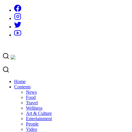
Skip
to
content
Home
Contents
News
Food
Travel
Wellness
Art & Culture
Entertainment
People
Video