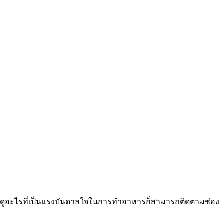
กหาดูอะไรที่เป็นแรงบันดาลใจในการทำอาหารก็สามารถติดตามช่อง