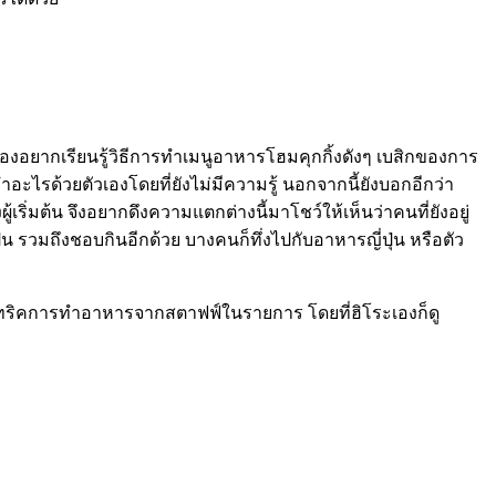
องอยากเรียนรู้วิธีการทำเมนูอาหารโฮมคุกกิ้งดังๆ เบสิกของการ
ำอะไรด้วยตัวเองโดยที่ยังไม่มีความรู้ นอกจากนี้ยังบอกอีกว่า
เริ่มต้น จึงอยากดึงความแตกต่างนี้มาโชว์ให้เห็นว่าคนที่ยังอยู่
่น รวมถึงชอบกินอีกด้วย บางคนก็ทึ่งไปกับอาหารญี่ปุ่น หรือตัว
ด้ยินทริคการทำอาหารจากสตาฟฟ์ในรายการ โดยที่ฮิโระเองก็ดู