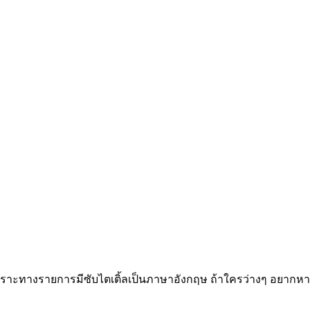
น เพราะทางรายการมีซับไตเติ้ลเป็นภาษาอังกฤษ ถ้าใครว่างๆ อยา