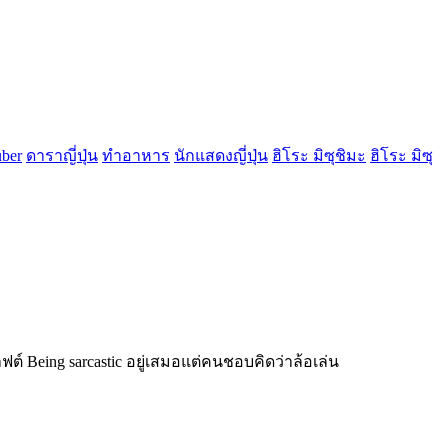
uber
ดาราญี่ปุ่น
ทำอาหาร
นักแสดงญี่ปุ่น
ฮิโระ มิซุชิมะ
ฮิโระ มิซุ
ต์ Being sarcastic อยู่เสมอแต่คนชอบคิดว่าล้อเล่น