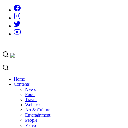
Skip
to
content
Home
Contents
News
Food
Travel
Wellness
Art & Culture
Entertainment
People
Video