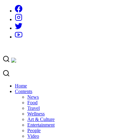
Skip
to
content
Home
Contents
News
Food
Travel
Wellness
Art & Culture
Entertainment
People
Video