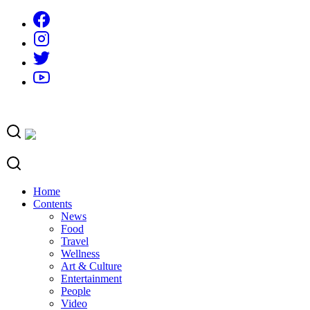
Skip
to
content
Home
Contents
News
Food
Travel
Wellness
Art & Culture
Entertainment
People
Video