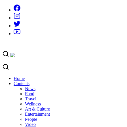
Skip
to
content
Home
Contents
News
Food
Travel
Wellness
Art & Culture
Entertainment
People
Video