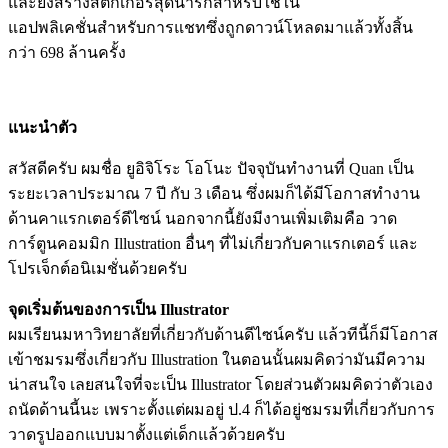
และยังสร้างสติ๊กเกอร์สุดน่ารักสำหรับใช้ใน
แอปพลิเคชั่นสำหรับการแชทซึ่งถูกดาวน์โหลดมาแล้วทั้งสิ้น
กว่า 698 ล้านครั้ง
แนะนำตัว
สวัสดีครับ ผมชื่อ ยูอิจิโระ โอโนะ ปัจจุบันทำงานที่ Quan เป็น
ระยะเวลาประมาณ 7 ปี กับ 3 เดือน ซึ่งผมก็ได้มีโอกาสทำงาน
ด้านคาแรกเตอร์ดีไซน์ นอกจากนี้ยังมีงานเพิ่มเติมคือ วาด
การ์ตูนคอมมิก Illustration อื่นๆ ที่ไม่เกี่ยวกับคาแรกเตอร์ และ
โปรเจ็กต์อนิเมชั่นด้วยครับ
จุดเริ่มต้นของการเป็น Illustrator
ผมเรียนมหาวิทยาลัยที่เกี่ยวกับด้านดีไซน์ครับ แล้วทีนี้ก็มีโอกาส
เข้าชมรมซึ่งเกี่ยวกับ Illustration ในตอนนั้นผมคิดว่ามันมีความ
น่าสนใจ เลยสนใจที่จะเป็น Illustrator โดยส่วนตัวผมคิดว่าตัวเอง
ถนัดด้านนี้นะ เพราะตั้งแต่ผมอยู่ ป.4 ก็ได้อยู่ชมรมที่เกี่ยวกับการ
วาดรูปออกแบบมาตั้งแต่เด็กแล้วด้วยครับ