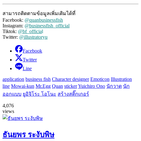
สามารถติดตามข้อมูลเพิ่มเติมได้ที่
Facebook:
@quanbusinessfish
Instagram:
@businessfish_official
Tiktok:
@bf_officia
l
Twitter:
@illustratoryu
Facebook
Twitter
Line
application
business fish
Character designer
Emoticon
Illustration
line
Mowai-kun
Mr.Egg
Quan
sticker
Yuichiro Ono
นักวาด
นัก
ออกแบบ
ยูอิจิโระ โอโนะ
สร้างสติ๊กเกอร์
4,076
views
ธันยพร ระงับพิษ