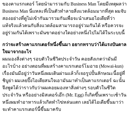
ของคาแรกเตอร์ โดยนำมารวมกับ Business Man โดยมีเหตุผลว่า
Business Man นี่แหละที่เป็นตัวทำลายสิ่งแวดล้อมมากที่สุด ผมจับ
สองอย่างที่ดูไม่เข้ากันมารวมกันเพื่อจะนำเสนอไอเดียที่ว่า
แท้จริงแล้วคนกับสิ่งแวดล้อมสามารถอยู่ร่วมกันได้ หรือควรจะ
อยู่ร่วมกันได้เพราะมันขาดอย่างใดอย่างหนึ่งไปไม่ได้ในระบบนี้
กว่าจะสร้างคาแรกเตอร์หนึ่งขึ้นมา อยากทราบว่าได้แรงบันดาล
ใจมาจากอะไร
ผมมองสิ่งต่างๆ รอบตัวในชีวิตประจำวัน คอยสังเกตว่ามันมี
อะไรบ้าง อย่างตอนที่ผมสร้างคาแรกเตอร์โมอาย (Mowai-kun)
เรื่องมันมีอยู่ว่าวันหนึ่งผมเดินผ่านแล้วก็เจอรูปปั้นลักษณะนี้อยู่ที่
ชิบูย่า ผมเลยปิ๊งไอเดียสนใจเอามันมาทำเป็นคาแรกเตอร์ ฉะนั้น
จึงพูดได้ว่าราวกับว่าผมคอยมองหาสิ่งต่างๆ รอบตัวในชีวิต
ประจำวัน หรืออย่างมิสเตอร์เอ๊ก (Mr. Egg) ก็เกิดขึ้นเพราะเช้าวัน
หนึ่งผมทำอาหารแล้วเกิดทำไข่หล่นแตก เลยได้ไอเดียขึ้นมาว่า
จะทำคาแรกเตอร์นี้ขึ้นมาครับ