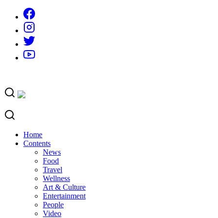
Skip
to
content
Home
Contents
News
Food
Travel
Wellness
Art & Culture
Entertainment
People
Video