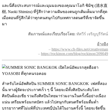
และนี่คือประสบการณ์และมุมมองของคุณนาโอกิ ชิมิซุ (清水直
樹, Naoki Shimizu) ที่รู้สึกว่าความฝันของตนถูกเติมเต็มมากที่สุด
เมื่อตอนที่รู้สึกได้ว่าทุกคนสนุกไปกับเทศกาลดนตรีที่เขาจัดขึ้น
มา
สัมภาษณ์และเรียบเรียงโดย:
ทัศวีร์ เจริญบุรีรัตน์
อ้างอิง
–
https://www.ch-files.net/creativeman
–
https://rockinon.com/blog/rockinon/209049
สำหรับไลน์อัพศิลปิน SUMMER SONIC BANGKOK เฟสที่สอง
นั้น ทางผู้จัดจะประกาศเร็ว ๆ นี้ โดยจะมีทั้งศิลปินระดับโลก
ศิลปินฝั่งเอเชีย รวมถึงศิลปินไทยมาร่วมงานในครั้งนี้อย่างเนือง
แน่น เตรียมพร้อมกดบัตร แล้วไปสนุกกับดนตรีพร้อมดื่มด่ำ
บรรยากาศที่ไม่แพ้ที่ประเทศญี่ปุ่นได้ในงานครั้งนี้ โดยจะจัดขึ้น