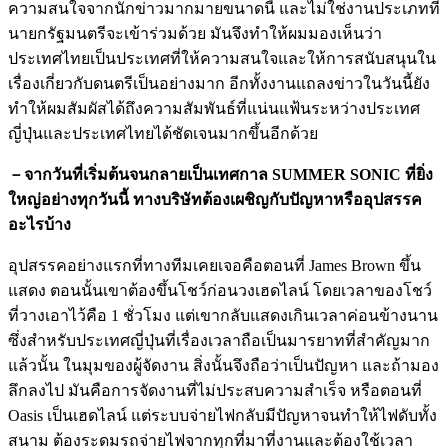
ความสนใจจากนักข่าวมากมายขนาดนี้ และไม่ใช่งานประเภทที่
นายกรัฐมนตรีจะเข้าร่วมด้วย มันจึงทำให้ผมมองเห็นว่า
ประเทศไทยเป็นประเทศที่ให้ความสนใจและให้การสนับสนุนใน
เรื่องเกี่ยวกับดนตรีเป็นอย่างมาก อีกทั้งงานแถลงข่าวในวันนี้ยัง
ทำให้ผมสัมผัสได้ถึงความสัมพันธ์ที่แน่นแฟ้นระหว่างประเทศ
ญี่ปุ่นและประเทศไทยได้ชัดเจนมากขึ้นอีกด้วย
－จากวันที่เริ่มต้นจนกลายเป็นเทศกาล SUMMER SONIC ที่ยิ่ง
ใหญ่อย่างทุกวันนี้ ทางบริษัทต้องเผชิญกับปัญหาหรืออุปสรรค
อะไรบ้าง
อุปสรรคอย่างแรกที่ทางทีมเคยเจอคือตอนที่ James Brown ขึ้น
แสดง ตอนนั้นเขาต้องขึ้นโชว์ก่อนวงเฮดไลน์ โดยเวลาของโชว์
ที่วางเอาไว้คือ 1 ชั่วโมง แต่เขากลับแสดงเกินเวลาค่อนข้างนาน
ซึ่งสำหรับประเทศญี่ปุ่นที่เรื่องเวลาถือเป็นมารยาทที่สำคัญมาก
แล้วนั้น ในมุมของผู้จัดงาน สิ่งนั้นจึงถือว่าเป็นปัญหา และถ้ามอง
ลึกลงไป มันคือการจัดงานที่ไม่ประสบความสำเร็จ หรือตอนที่
Oasis เป็นเฮดไลน์ แต่ระบบจ่ายไฟกลับมีปัญหาจนทำให้ไฟดับทั้ง
สนาม ต้องระดมรถจ่ายไฟจากทุกที่มาที่งานและต้องใช้เวลา