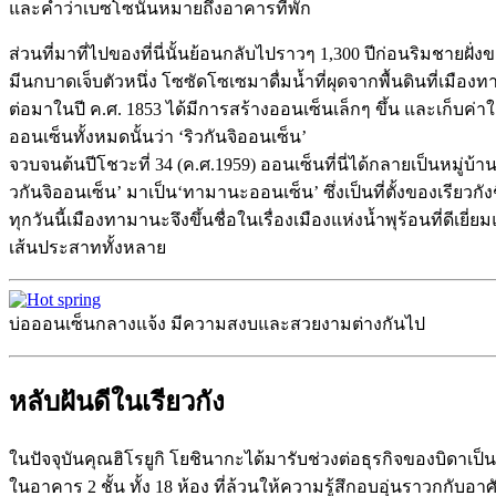
และคำว่าเบซโซนั้นหมายถึงอาคารที่พัก
ส่วนที่มาที่ไปของที่นี่นั้นย้อนกลับไปราวๆ 1,300 ปีก่อนริมชายฝั
มีนกบาดเจ็บตัวหนึ่ง โซซัดโซเซมาดื่มน้ำที่ผุดจากพื้นดินที่เมือ
ต่อมาในปี ค.ศ. 1853 ได้มีการสร้างออนเซ็นเล็กๆ ขึ้น และเก็บค่าใช้
ออนเซ็นทั้งหมดนั้นว่า ‘ริวกันจิออนเซ็น’
จวบจนต้นปีโชวะที่ 34 (ค.ศ.1959) ออนเซ็นที่นี่ได้กลายเป็นหมู่
วกันจิออนเซ็น’ มาเป็น‘ทามานะออนเซ็น’ ซึ่งเป็นที่ตั้งของเรียวกังช
ทุกวันนี้เมืองทามานะจึงขึ้นชื่อในเรื่องเมืองแห่งน้ำพุร้อนที่ดีเ
เส้นประสาททั้งหลาย
บ่อออนเซ็นกลางแจ้ง มีความสงบและสวยงามต่างกันไป
หลับฝันดีในเรียวกัง
ในปัจจุบันคุณฮิโรยูกิ โยชินากะได้มารับช่วงต่อธุรกิจของบิดาเป็นรุ่
ในอาคาร 2 ชั้น ทั้ง 18 ห้อง ที่ล้วนให้ความรู้สึกอบอุ่นราวกกับอา