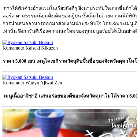
การได้พักค้างอ้างแรมในเรียวกังดีๆ ยิ่งน่าประทับใจมากขึ้นถ้าไ
คอร์ส ตามธรรมเนียมดั้งเดิมของญี่ปุ่น ซึ่งเต็มไปด้วยความพิถ
การนำเสนออาหารออกมาสวยงามน่าประทับใจ โดยเฉพาะเมนูเกี่ยวก
เท่านั้น จึงการันตีเรื่องความสดใหม่ของทุกเมนูอร่อยได้เป็นอย่างด
Kumamoto Kaiseki Kikuzen
ราคา 5,000 เยน เมนูไคเซกิรวมวัตถุดิบขึ้นชื่อของจังหวัดคุมาโมโ
Kumamoto Wagyu Ajiwai Zen
เมนูเนื้ออาจิซาอิ แสนอร่อยของดีของจังหวัดคุมาโมโต้ราคา 6,0