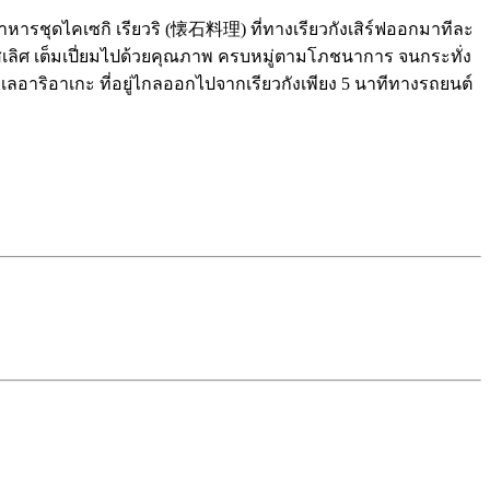
าะอาหารชุดไคเซกิ เรียวริ (懐石料理) ที่ทางเรียวกังเสิร์ฟออกมาทีละ
รสเลิศ เต็มเปี่ยมไปด้วยคุณภาพ ครบหมู่ตามโภชนาการ จนกระทั่ง
ริอาเกะ ที่อยู่ไกลออกไปจากเรียวกังเพียง 5 นาทีทางรถยนต์