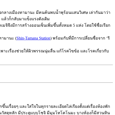
ู่ที่ใจกลางเมืองทามานะ มีคนค้นพบน้ำพุร้อนแสนวิเศษ เล่ากันมาว่า
ย แล้วก็กลับมาแข็งแรงดังเดิม
เมจิจึงมีการสร้างออนเซ็นเพิ่มขึ้นทั้งหมด 5 แห่ง โดยใช้ชื่อเรียก
ทามานะ (
Shin-Tamana Station
) พร้อมกับที่มีการเปลี่ยนชื่อจาก ‘ริ
เฉพาะเรื่องช่วยให้ผิวพรรณนุ่มลื่น แก้โรคไขข้อ และโรคเกี่ยวกับ
กขึ้นเรื่อยๆ และใส่ใจในทุกรายละเอียดไล่เรียงตั้งแต่เรื่องห้องพัก
ม้เป็นวัสดุหลัก มีประตูแบบโชจิ มีมุมโทโคโนมะ บางห้องก็มีสวนหิน