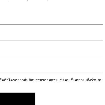
วย หรือถ้าใครอยากสัมผัสบรรยากาศการแช่ออนเซ็นกลางแจ้งร่วมกับ