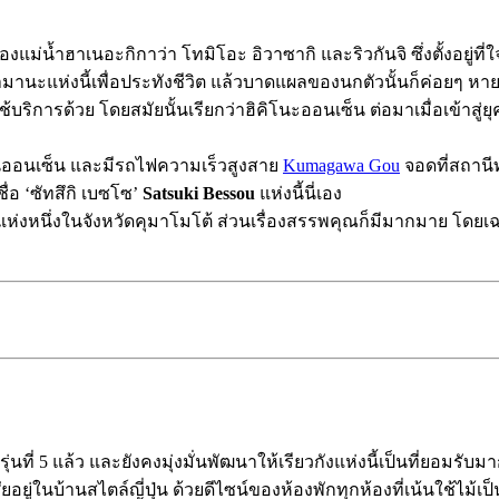
่งของแม่น้ำฮาเนอะกิกาว่า โทมิโอะ อิวาซากิ และริวกันจิ ซึ่งตั้งอย
งทามานะแห่งนี้เพื่อประทังชีวิต แล้วบาดแผลของนกตัวนั้นก็ค่อยๆ หา
บริการด้วย โดยสมัยนั้นเรียกว่าฮิคิโนะออนเซ็น ต่อมาเมื่อเข้าสู่ยุค
บ้านออนเซ็น และมีรถไฟความเร็วสูงสาย
Kumagawa Gou
จอดที่สถานี
ื่อ ‘ซัทสึกิ เบซโซ’
Satsuki Bessou
แห่งนี้นี่เอง
ยี่ยมแห่งหนึ่งในจังหวัดคุมาโมโต้ ส่วนเรื่องสรรพคุณก็มีมากมาย โดย
นที่ 5 แล้ว และยังคงมุ่งมั่นพัฒนาให้เรียวกังแห่งนี้เป็นที่ยอมรับมา
ศัยอยู่ในบ้านสไตล์ญี่ปุ่น ด้วยดีไซน์ของห้องพักทุกห้องที่เน้นใช้ไ