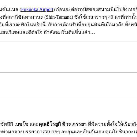
นชันแนล (
Fukuoka Airport
) ก่อนจะต่อรถบัสของสนามบินไปยังเทอร์ม
งที่สถานีชินทามานะ (Shin-Tamana) ซึ่งใช้เวลาราวๆ 40 นาทีเท่านั
ั้งเดิมที่เราจะพักในทริปนี้ กับการต้อนรับที่อบอุ่นทันทีเมื่อมาถึง ท
่แสนวิเศษและดีต่อใจ กำลังจะเริ่มต้นขึ้นแล้ว…
ัทสึกิ เบซโซ และ
คุณฮิโรยูกิ มิวะ ภรรยา
ที่มีความตั้งใจให้เรียวก
เองท่ามกลางบรรยากาศสบายๆ อบอุ่นและเป็นกันเอง คุณโยชินากะเล่าว