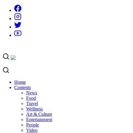
Skip
to
content
Home
Contents
News
Food
Travel
Wellness
Art & Culture
Entertainment
People
Video