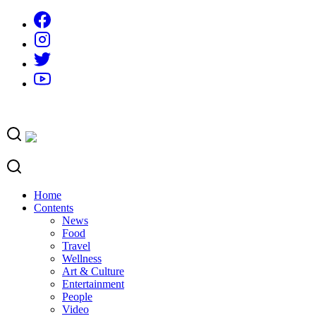
Skip
to
content
Home
Contents
News
Food
Travel
Wellness
Art & Culture
Entertainment
People
Video