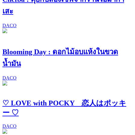
เสะ
DACO
Blooming Day : ดอกไม้อบแห้งในขวด
น้ำมัน
DACO
♡ LOVE with POCKY 恋人はポッキ
ー ♡
DACO