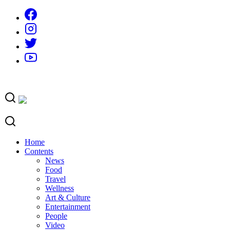
Skip
to
content
Home
Contents
News
Food
Travel
Wellness
Art & Culture
Entertainment
People
Video