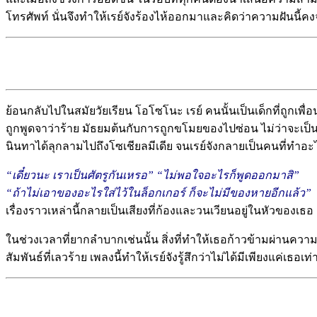
โทรศัพท์ นั่นจึงทำให้เรย์จังร้องไห้ออกมาและคิดว่าความฝันนี้
ย้อนกลับไปในสมัยวัยเรียน โอโซโนะ เรย์ คนนั้นเป็นเด็กที่ถูกเพื่อ
ถูกพูดจาว่าร้าย มัธยมต้นกับการถูกขโมยของไปซ่อน ไม่ว่าจะเป็น
นินทาได้ลุกลามไปถึงโซเชียลมีเดีย จนเรย์จังกลายเป็นคนที่ทำอ
“เดี๋ยวนะ เราเป็นศัตรูกันเหรอ” “ไม่พอใจอะไรก็พูดออกมาสิ”
“ถ้าไม่เอาของอะไรใส่ไว้ในล็อกเกอร์ ก็จะไม่มีของหายอีกแล้ว”
เรื่องราวเหล่านี้กลายเป็นเสียงที่ก้องและวนเวียนอยู่ในหัวของ
ในช่วงเวลาที่ยากลำบากเช่นนั้น สิ่งที่ทำให้เธอก้าวข้ามผ่านควา
สัมพันธ์ที่เลวร้าย เพลงนี้ทำให้เรย์จังรู้สึกว่าไม่ได้มีเพียงแค่เธอ