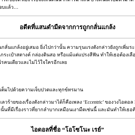
คงจบแล้ว…
อดีตที่แสนดำมืดจากการถูกกลั่นแกล้ง
นกลั่นแกล้งอยู่เสมอ ยิ่งไปกว่านั้น ความรุนแรงดังกล่าวยังถูกเพิ่ม
กระเป๋าสตางค์ กล่องดินสอ หรือแม้แต่แปรงสีฟัน ทำให้เธอต้องเลื
ะไรคนเดียวและไม่ไว้ใจใครอีกเลย
เธอ เต็มไปด้วยความเจ็บปวดและทุกข์ทรมาน
มเลวร้ายของเรื่องดังกล่าวมาได้ก็คือเพลง ‘Eccentric’ ของวงไอดอล
เท่านั้นที่มีเรื่องราวที่ยากลำบากเหมือนเงามืดเช่นนี้ และมันทำให้เธอ
ไอดอลที่ชื่อ “โอโซโนะ เรย์”