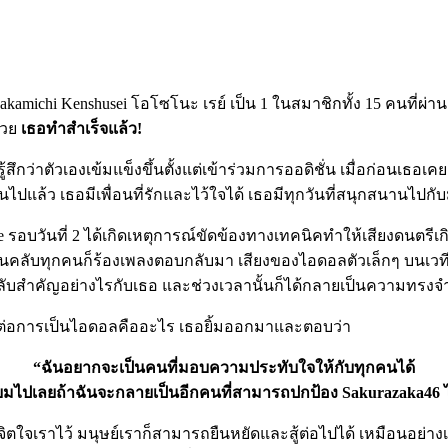
michi Kenshusei โอโซโนะ เรย์ เป็น 1 ในสมาชิกทั้ง 15 คนที่ผ่า
้วย
เธอทำสำเร็จแล้ว!
้สึกว่าตัวเองเข้มแข็งขึ้นตั้งแต่เข้าร่วมการออดิชั่น เมื่อก่อนเธอเ
ปแล้ว เธอมีเพื่อนที่รักและไว้ใจได้ เธอมีทุกวันที่สนุกสนานไปกับ
de รอบวันที่ 2 ได้เกิดเหตุการณ์ขัดข้องทางเทคนิคทำให้เสียงดนตรีเก
แฟนคลับทุกคนก็ร้องเพลงตอบกลับมา เสียงของไอดอลตัวเล็กๆ บนเวท
ับสำคัญอย่างไรกับเธอ และช่วงเวลานั้นก็ได้กลายเป็นความทรงจำส
อต่อการเป็นไอดอลคืออะไร เธอยิ้มออกมาและตอบว่า
“ฉันอยากจะเป็นคนที่มอบความประทับใจให้กับทุกคนได้
่ยมไปเลยถ้าฉันจะกลายเป็นอีกคนที่สามารถปกป้อง Sakurazaka46 ไ
ี่ยวจิตใจเราไว้ มนุษย์เราก็สามารถยืนหยัดและสู้ต่อไปได้ เหมือนอย