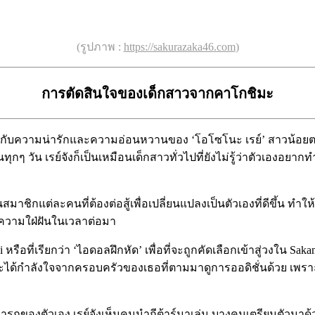
(รูปภาพ :
https://sakurazaka46.com
)
การตัดสินใจของเด็กสาวจากคาโกชิมะ
บความน่ารักและความอ่อนหวานของ ‘โอโซโนะ เรย์’ สาวน้อยตายิ้มคน
กๆ วัน เรย์จังก็เป็นเหมือนเด็กสาวทั่วไปที่ยังไม่รู้ว่าตัวเองอยาก
าชิกแต่ละคนที่ต้องต่อสู้เพื่อเปลี่ยนแปลงเป็นตัวเองที่ดีขึ้น ทำให
ความใฝ่ฝันในเวลาต่อมา
ือที่เรียกว่า ‘ไอดอลฝึกหัด’ เพื่อที่จะถูกคัดเลือกเข้าสู่วงใน Saka
ม้จะได้กำลังใจจากครอบครัวของเธอที่ตามมาดูการออดิชั่นด้วย เพรา
ถของตัวเอง เรย์จังเห็นคนนำกีต้าร์มาเล่น บางคนเตรียมตัวมาด้วย