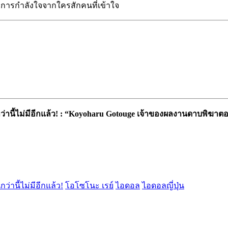
การกำลังใจจากใครสักคนที่เข้าใจ
กว่านี้ไม่มีอีกแล้ว! : “Koyoharu Gotouge เจ้าของผลงานดาบพิฆาตอ
นกว่านี้ไม่มีอีกแล้ว!
โอโซโนะ เรย์
ไอดอล
ไอดอลญี่ปุ่น