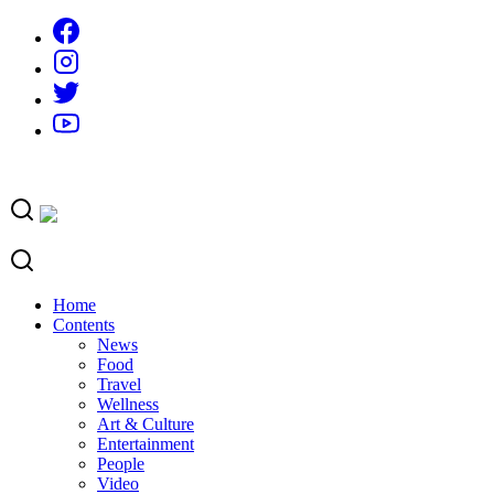
Skip
to
content
Home
Contents
News
Food
Travel
Wellness
Art & Culture
Entertainment
People
Video