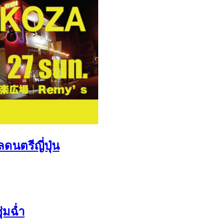
นตรีญี่ปุ่น
่มฉ่ำ