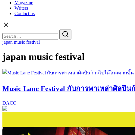
Magazine
Writers
Contact us
Search
for:
japan music festival
japan music festival
Music Lane Festival กับการพาเหล่าศิลปิน
DACO