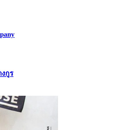
mpany
งกูร