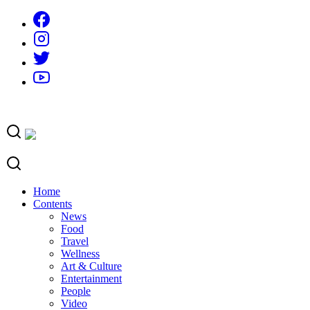
Skip
to
content
Home
Contents
News
Food
Travel
Wellness
Art & Culture
Entertainment
People
Video