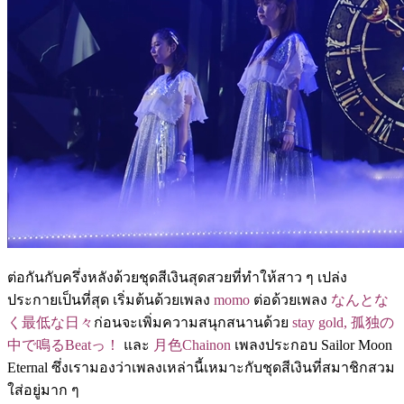
ต่อกันกับครึ่งหลังด้วยชุดสีเงินสุดสวยที่ทำให้สาว ๆ เปล่ง
ประกายเป็นที่สุด เริ่มต้นด้วยเพลง
momo
ต่อด้วยเพลง
なんとな
く最低な日々
ก่อนจะเพิ่มความสนุกสนานด้วย
stay gold, 孤独の
中で鳴るBeatっ！
และ
月色Chainon
เพลงประกอบ Sailor Moon
Eternal ซึ่งเรามองว่าเพลงเหล่านี้เหมาะกับชุดสีเงินที่สมาชิกสวม
ใส่อยู่มาก ๆ