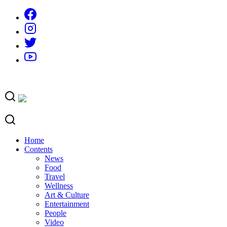
Skip
to
content
Home
Contents
News
Food
Travel
Wellness
Art & Culture
Entertainment
People
Video