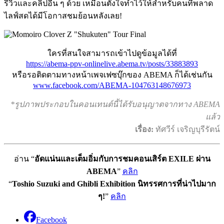
รีวิวและคลิปอื่น ๆ ด้วย เหมือนตั้งใจทำไว้ให้สำหรับคนที่พลาด
ไลฟ์สดได้มีโอกาสชมย้อนหลังเลย!
ใครที่สนใจสามารถเข้าไปดูข้อมูลได้ที่
https://abema-ppv-onlinelive.abema.tv/posts/33883893
หรือรอติดตามทางหน้าเพจเฟซบุ๊กของ ABEMA ก็ได้เช่นกัน
www.facebook.com/ABEMA-104763148676973
*รูปภาพประกอบในคอนเทนต์นี้ได้รับอนุญาตจากทาง ABEMA
แล้ว
เรื่อง:
ทัศวีร์ เจริญบุรีรัตน์
อ่าน “
อัดแน่นและเต็มอิ่มกับการชมคอนเสิร์ต EXILE ผ่าน
ABEMA
”
คลิก
“
Toshio Suzuki and Ghibli Exhibition นิทรรศการที่น่าไปมาก
ๆ!
”
คลิก
Facebook