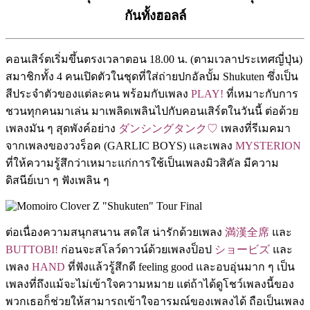
กันทั้งฮอลล์
คอนเสิร์ตเริ่มขึ้นตรงเวลาตอน 18.00 น. (ตามเวลาประเทศญี่ปุ่น)
สมาชิกทั้ง 4 คนเปิดตัวในชุดที่ใส่ถ่ายปกอัลบั้ม Shukuten ซึ่งเป็น
สีประจำตัวของแต่ละคน พร้อมกับเพลง
PLAY!
ที่เหมาะกับการ
ชวนทุกคนมาเล่น มาเพลิดเพลินไปกับคอนเสิร์ตในวันนี้ ต่อด้วย
เพลงมัน ๆ สุดพังค์อย่าง
ダンシングタンク♡
เพลงที่รีเมคมา
จากเพลงของวงร็อค (GARLIC BOYS) และเพลง
MYSTERION
ที่ให้ความรู้สึกว่าเหมาะแก่การใช้เป็นเพลงมิวสิคัล มีความ
ดิสนีย์เบา ๆ ฟังเพลิน ๆ
ต่อเนื่องความสนุกสนาน สดใส น่ารักด้วยเพลง
満漢全席
และ
BUTTOBI!
ก่อนจะสโลว์ดาวน์ด้วยเพลงป็อป
ショービズ
และ
เพลง
HAND
ที่ฟังแล้วรู้สึกดี feeling good และอบอุ่นมาก ๆ เป็น
เพลงที่ถึงแม้จะไม่เข้าใจความหมาย แต่ถ้าได้ดูโชว์เพลงนี้ของ
พวกเธอก็ช่วยให้สามารถเข้าใจอารมณ์ของเพลงได้ ถือเป็นเพลง