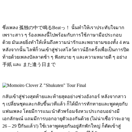
ซึ่งเพลง 孤独の中で鳴るBeatっ！ นั้นทำให้เราประทับใจมาก
เพราะสาว ๆ ร้องเพลงนี้ไปพร้อมกับการใช้ภาษามือประกอบ
ด้วย มันเลยยิ่งทำให้เห็นถึงความน่ารักและพยายามของทั้ง 4 คน
หลังจากนั้น ไลฟ์ก็วนเข้าสู่ช่วงสโลว์ดาวน์อีกครั้งเพื่อเป็นการปิด
ท้ายด้วยเพลงบัลลาดช้า ๆ ฟังสบาย ๆ และความหมายดี ๆ อย่าง
手紙 และ また逢う日まで
กลับเข้าสู่ช่วงสุดท้ายและท้ายสุดอย่างช่วงอังกอร์ หลังจากสาว
ๆ เปลี่ยนชุดและกลับขึ้นเวทีแล้ว ก็ได้มีการทักทายและพูดคุยกับ
แฟนเพลง โดยมีการแนะนำตัวพร้อมจังหวะประกอบอย่างมี
เอกลักษณ์ แถมมีการบอกอายุตัวเองกันด้วย (ไม่น่าเชื่อว่าจะอายุ
26 – 29 ปีกันแล้ว!) ใช้เวลาพูดคุยกันอยู่สักพักใหญ่ ก็ตัดเข้าสู่