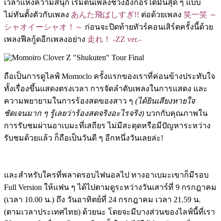
เวลาแห่งความสนุก เริ่มต้นเพลงช่วงอังกอร์ได้มันสุด ๆ แบบ
ไม่ทันตั้งตัวกับเพลง
あんた⾶ばしすぎ!!
ต่อด้วยเพลง
笑一笑 ～
シャオイーシャオ！～
ก่อนจะปิดท้ายทัวร์คอนเสิร์ตครั้งนี้ด้วย
เพลงฟีลกู้ดอีกเพลงอย่าง
⾛れ！ -ZZ ver.-
ถือเป็นการดูไลฟ์ Momoclo ครั้งแรกของเราที่ค่อนข้างประทับใจ
ทั้งเรื่องขึ้นแสดงตรงเวลา การจัดลำดับเพลงในการแสดง และ
ความพยายามในการร้องสดของสาว ๆ
(ได้ยินเสียงหายใจ
ชัดเจนมาก ๆ รู้เลยว่าร้องสดจริงอะไรจริง)
บวกกับคุณภาพใน
การรับชมผ่านอาเบมะที่เสถียร ไม่มีสะดุดหรือมีปัญหาระหว่าง
รับชมด้วยแล้ว ก็ถือเป็นวันดี ๆ อีกหนึ่งวันเลยล่ะ!
และสำหรับใครที่พลาดรอบไฟนอลไป ทางอาเบมะเขาก็มีรอบ
Full Version ให้แฟน ๆ ได้ไปตามดูระหว่างวันเสาร์ที่ 9 กรกฎาคม
(เวลา 10.00 น.) ถึง วันอาทิตย์ที่ 24 กรกฎาคม เวลา 21.59 น.
(ตามเวลาประเทศไทย) ด้วยนะ โดยจะมีบางส่วนของไลฟ์นี้ที่เรา