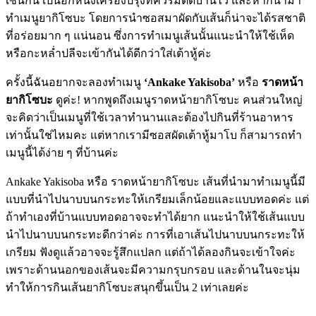
เช่นกัน เป็นอีกหนึ่งเครื่องปรุงที่ควรมีติดบ้านไว้ และหากนำมา
ทำเมนูยากิโซบะ โดยการนำซอสมาผัดกับเส้นก็น่าจะได้รสชาติ
ที่อร่อยมาก ๆ แน่นอน ซึ่งการทำเมนูเส้นนั้นแนะนำให้ใช้เห็ด
หรือกะหล่ำปลีจะเข้ากันได้ดีกว่าใส่เต้าหู้ค่ะ
ครั้งนี้ฉันอยากจะลองทำเมนู
‘Ankake Yakisoba’
หรือ
ราดหน้า
ยากิโซบะ
ดูค่ะ! หากพูดถึงเมนูราดหน้ายากิโซบะ คนส่วนใหญ่
จะคิดว่าเป็นเมนูที่ใช้เวลาทำนานและต้องไปกินที่ร้านอาหาร
เท่านั้นใช่ไหมคะ แต่หากเรามีซอสผัดเต้าหู้มาโบ ก็สามารถทำ
เมนูนี้ได้ง่าย ๆ ที่บ้านค่ะ
Ankake Yakisoba หรือ ราดหน้ายากิโซบะ เส้นที่นำมาทำเมนูนี้มี
แบบที่นำไปนาบบนกระทะให้เกรียมเล็กน้อยและแบบทอดค่ะ แต่
ถ้าทำเองที่บ้านแบบทอดอาจจะทำได้ยาก แนะนำให้ใช้เส้นแบบ
นำไปนาบบนกระทะดีกว่าค่ะ การที่เอาเส้นไปนาบบนกระทะให้
เกรียม ฟังดูแล้วอาจจะรู้สึกแปลก แต่ถ้าได้ลองกินจะเข้าใจค่ะ
เพราะด้านนอกของเส้นจะมีความกรุบกรอบ และด้านในจะนุ่ม
ทำให้การกินเส้นยากิโซบะสนุกขึ้นเป็น 2 เท่าเลยค่ะ