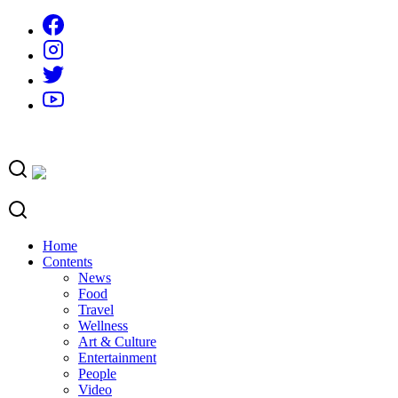
Skip
to
content
Home
Contents
News
Food
Travel
Wellness
Art & Culture
Entertainment
People
Video