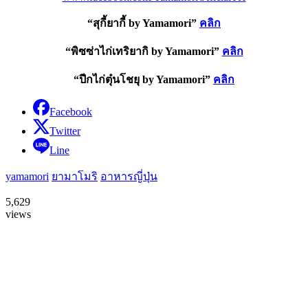
“สุกี้ยากี้ by Yamamori”
คลิก
“พิซซ่าไก่เทริยากิ by Yamamori”
คลิก
“ปีกไก่ตุ๋นโชยุ by Yamamori”
คลิก
Facebook
Twitter
Line
yamamori
ยามาโมริ
อาหารญี่ปุ่น
5,629
views