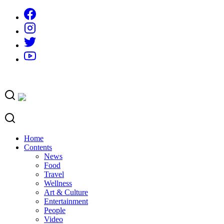
Skip
to
content
Home
Contents
News
Food
Travel
Wellness
Art & Culture
Entertainment
People
Video