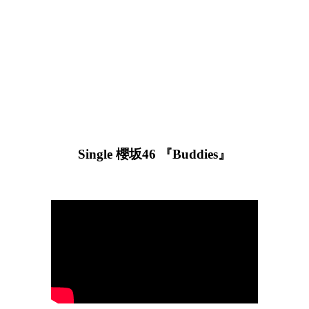
Single 櫻坂46 『Buddies』