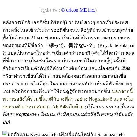
(รูปภาพ :
© oricon ME inc.
)
หลังการเปิดรับออดิชั่นเกิร์ลกรุ๊ปวงใหม่ สาวๆ จากทั่วประเทศ
ต่างหลั่งไหลเข้าร่วมการออดิชั่นจนเหลือผู้ที่ผ่านเข้ารอบสุดท้าย
ทั้งสิ้นจำนวน 21 คน พวกเธอเริ่มต้นทำกิจกรรมวงผ่านรายการ
ของตัวเองที่มีชื่อว่า
「欅って、書けない？」
(Keyakitte kakenai
?) แปลเป็นภาษาไทยว่า “เขียนคำว่าเคยากิ (欅) ได้ไหม?” เหตุผล
ที่ชื่อรายการเป็นเช่นนี้เพราะคำว่าเคยากิในภาษาญี่ปุ่นนั้นมี
ลำดับการเขียนตัวคันจิที่ค่อนข้างซับซ้อน และเมื่อผสมกับเสียง
กริยาคำว่าเขียนได้ไหม กลับคล้องจองกันจนกลายมาเป็นชื่อ
ประจำรายการในที่สุด ในรายการแต่ละสัปดาห์จะมีหัวข้อต่างๆ
เกม หรือกิจกรรมที่จะทำให้คนดูรู้จักพวกเธอมากขึ้น
นอกจากนี้
พวกเธอยังได้ร่วมขึ้นเวทีกับวงพี่สาวอย่าง Nogizaka46 และวงไอ
ดอลระดับประเทศอย่าง AKB48 อีกด้วย
(มีใครอยากอ่านเรื่องวง
พี่สาว Nogizaka46 ไหมนะ ถ้ามีคอมเมนต์หรือรีเควสมาได้นะจ๊ะ
อิอิ)