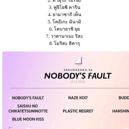
2. ทามุระ โฮโนะ
3. ฟูจิโยชิ คาริน
4. ยามาซากิ เท็น
5. โคอิเกะ มินามิ
6. โคบายาชิ ยุย
7. วาตานาเบะ ริสะ
8. โมริตะ ฮิคารุ