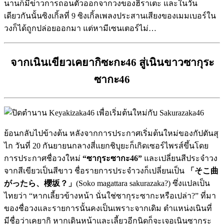
นานก็มีข่าวการถอนตัวออกจากวงของฮิราเตะ และในวัน
เดียวกันนั้นซิงเกิ้ลที่ 9 ซิงเกิ้ลเพลงประสานเสียงของเมมเบอร์ใน
วงก็ได้ถูกปล่อยออกมา แต่หามีเซนเตอร์ไม่…
จากเนินเขียวเคยากิซะกะ46 สู่เนินขาวซากุระ
ซากะ46
ย้อนกลับไปข้างต้น หลังจากการประกาศเริ่มต้นใหม่ของกัปตันสุ
ไก วันที่ 20 กันยายนกลางสี่แยกชิบุยะก็เกิดเซอร์ไพรส์ขึ้นโดย
การประกาศชื่อวงใหม่
“ซากุระซากะ46”
และเปลี่ยนสีประจำวง
จากสีเขียวเป็นสีขาว ชื่อรายการประจำวงก็เปลี่ยนเป็น
「そこ曲
がったら、櫻坂？」
(Soko magattara sakurazaka?) ซึ่งแปลเป็น
ไทยว่า “หากเลี้ยวข้างหน้า นั่นใช่ซากุระซากะหรือเปล่า?” ที่มา
ของชื่อวงและรายการนั้นคงเป็นเพราะจากเดิม ตำแหน่งเนินที่
มีชื่อว่าเคยากิ หากเดินหน้าและเลี้ยวอีกนิดก็จะเจอเนินซากุระ