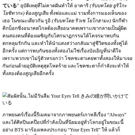
ている
” อุบัติเหตุที่ไม่คาดฝันทำให้ อาคาริ
(รับบทโดย ยูริโกะ
โยชิทากะ)
ต้องสูญเสีย ทั้งพ่อและแม่ รวมทั้งการมองเห็นของ
เธอ ในขณะเดียวกัน รูอิ
(รับบทโดย ริวเซ โยโกฮามะ)
นักกีฬา
คิกบ็อกซิ่งอนาคตไกลต้องเสียอนาคตเพราะเขากลายเป็นผู้ผิด
คนสองคนที่ต้องเผชิญกับโศกนาฏกรรมได้โคจรมาพบกัน
ตกหลุมรักกัน และทำให้นำแสงสว่างกลับมาสู่ชีวิตของทั้งคู่ได้
อีกครั้ง แต่การพบกันของทั้งสองไม่ใช่เรื่องบังเอิญที่น่าดีใจ
เพราะพวกเขาไม่รู้ตัวหรอกว่า โชคชะตาเคยพาทั้งสองให้มาเจอ
กันก่อนด้วยอุบัติเหตุสุดโหดร้าย และโชคชะตาก็กำลังจะทำให้
ทั้งสองต้องสูญเสียอีกครั้ง
ภาพยนตร์เรื่องนี้รีเมคมาจากภาพยนตร์เกาหลีเรื่อง “Always”
และได้ศิลปินเคป๊อปที่กำลังเป็นที่นิยมอยู่ทั่วโลกอยู่ในขณะนี้
อย่าง BTS มาร้องเพลงประกอบ “Your Eyes Tell” ให้ แล้วก็