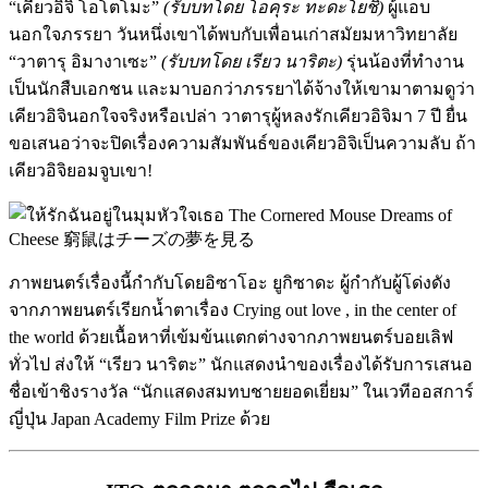
“เคียวอิจิ โอโตโมะ”
(รับบทโดย โอคุระ ทะดะโยชิ)
ผู้แอบ
นอกใจภรรยา วันหนึ่งเขาได้พบกับเพื่อนเก่าสมัยมหาวิทยาลัย
“วาตารุ อิมางาเซะ”
(รับบทโดย เรียว นาริตะ)
รุ่นน้องที่ทำงาน
เป็นนักสืบเอกชน และมาบอกว่าภรรยาได้จ้างให้เขามาตามดูว่า
เคียวอิจินอกใจจริงหรือเปล่า วาตารุผู้หลงรักเคียวอิจิมา 7 ปี ยื่น
ขอเสนอว่าจะปิดเรื่องความสัมพันธ์ของเคียวอิจิเป็นความลับ ถ้า
เคียวอิจิยอมจูบเขา!
ภาพยนตร์เรื่องนี้กำกับโดยอิซาโอะ ยูกิซาดะ ผู้กำกับผู้โด่งดัง
จากภาพยนตร์เรียกน้ำตาเรื่อง Crying out love , in the center of
the world ด้วยเนื้อหาที่เข้มข้นแตกต่างจากภาพยนตร์บอยเลิฟ
ทั่วไป ส่งให้ “เรียว นาริตะ” นักแสดงนำของเรื่องได้รับการเสนอ
ชื่อเข้าชิงรางวัล “นักแสดงสมทบชายยอดเยี่ยม” ในเวทีออสการ์
ญี่ปุ่น Japan Academy Film Prize ด้วย