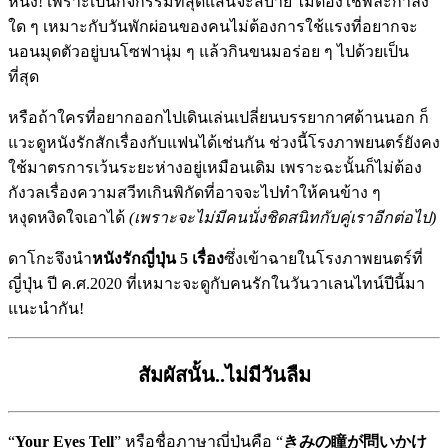
หนัง! เพราะเป็นกิจกรรมที่สุดแสนจะสบาย ไม่ต้องใช้พละกำลัง
ใด ๆ เหมาะกับวันพักผ่อนของคนไม่ต้องการใช้แรงที่อยากจะ
นอนมุดตัวอยู่บนโซฟานุ่ม ๆ แล้วกินขนมอร่อย ๆ ไปด้วยเป็น
ที่สุด
バレンタイン
หรือถ้าใครที่อยากออกไปเดินเล่นเปลี่ยนบรรยากาศด้านนอก ก็
แวะดูหนังรักสักเรื่องกับแฟนได้เช่นกัน ช่วงนี้โรงภาพยนตร์ยังคง
ใช้มาตรการเว้นระยะห่างอยู่เหมือนเดิม เพราะฉะนั้นก็ไม่ต้อง
กังวลเรื่องความสวีทเกินพิกัดที่อาจจะไปทำให้คนข้าง ๆ
หงุดหงิดใจเอาได้
(เพราะจะไม่มีคนนั่งชิดสนิทกับคู่เราอีกต่อไป)
ดาโกะจึงนำ
หนังรักญี่ปุ่น 5 เรื่อง
ซึ่งเข้าฉายในโรงภาพยนตร์ที่
ญี่ปุ่น ปี ค.ศ.2020 ที่เหมาะจะดูกับคนรักในวันวาเลนไทน์ปีนี้มา
แนะนำกัน!
สัมผัสนั้น..ไม่มีวันลืม
“
Your Eyes Tell
” หรือชื่อภาษาญี่ปุ่นคือ “
きみの瞳が問いかけ