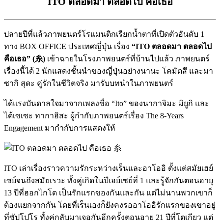
ITO ตลอดมา ตลอดไป คือเธอ
ปลายปีที่แล้วภาพยนตร์โรแมนติกเรียกน้ำตาที่เปิดตัวอันดับ 1
ทาง BOX OFFICE ประเทศญี่ปุ่น เรื่อง
“ITO ตลอดมา ตลอดไป
คือเธอ” (糸)
เข้าฉายในโรงภาพยนตร์ที่บ้านไปแล้ว ภาพยนตร์
เรื่องนี้ได้ 2 นักแสดงชั้นนำของญี่ปุ่นอย่างนานะ โคมัตสึ และมา
ซากิ สุดะ คู่รักในชีวิตจริง มารับบทนำในภาพยนตร์
ได้แรงบันดาลใจมาจากเพลงชื่อ “Ito” ของนากาจิมะ มิยูกิ และ
ได้เซเซะ ทากาฮิสะ ผู้กำกับภาพยนตร์เรื่อง The 8-Years
Engagement มากำกับการแสดงให้
ITO เล่าเรื่องราวความรักระหว่างเร็นและอาโออิ ตั้งแต่สมัยเฮย์
เซย์จนถึงสมัยเรวะ ทั้งคู่เกิดในปีเฮย์เซย์ที่ 1 และรู้จักกันตอนอายุ
13 ปีที่ฮอกไกโด เป็นรักแรกของกันและกัน แต่ไม่นานพวกเขาก็
ต้องแยกจากกัน โดยที่เร็นเองก็ยังคงรออาโออิรักแรกของเขาอยู่
ที่ซัปโปโร ทั้งคู่กลับมาเจอกันอีกครั้งตอนอายุ 21 ปีที่โตเกียว แต่