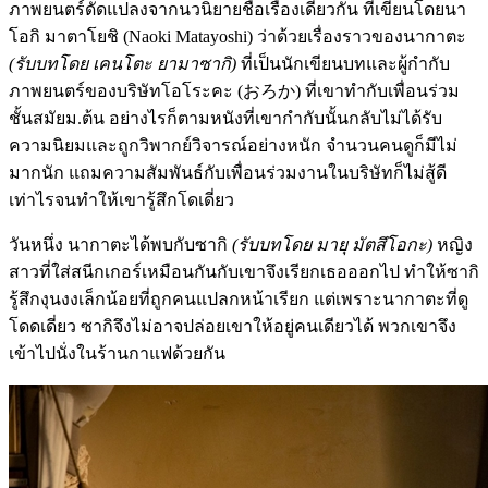
ภาพยนตร์ดัดแปลงจากนวนิยายชื่อเรื่องเดียวกัน ที่เขียนโดยนา
โอกิ มาตาโยชิ (Naoki Matayoshi) ว่าด้วยเรื่องราวของนากาตะ
(รับบทโดย เคนโตะ ยามาซากิ)
ที่เป็นนักเขียนบทและผู้กำกับ
ภาพยนตร์ของบริษัทโอโระคะ (おろか) ที่เขาทำกับเพื่อนร่วม
ชั้นสมัยม.ต้น อย่างไรก็ตามหนังที่เขากำกับนั้นกลับไม่ได้รับ
ความนิยมและถูกวิพากย์วิจารณ์อย่างหนัก จำนวนคนดูก็มีไม่
มากนัก แถมความสัมพันธ์กับเพื่อนร่วมงานในบริษัทก็ไม่สู้ดี
เท่าไรจนทำให้เขารู้สึกโดเดี่ยว
วันหนึ่ง นากาตะได้พบกับซากิ
(รับบทโดย มายุ มัตสึโอกะ)
หญิง
สาวที่ใส่สนีกเกอร์เหมือนกันกับเขาจึงเรียกเธอออกไป ทำให้ซากิ
รู้สึกงุนงงเล็กน้อยที่ถูกคนแปลกหน้าเรียก แต่เพราะนากาตะที่ดู
โดดเดี่ยว ซากิจึงไม่อาจปล่อยเขาให้อยู่คนเดียวได้ พวกเขาจึง
เข้าไปนั่งในร้านกาแฟด้วยกัน