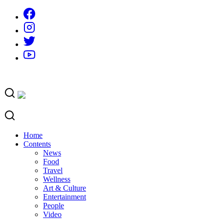
Skip
to
content
Home
Contents
News
Food
Travel
Wellness
Art & Culture
Entertainment
People
Video