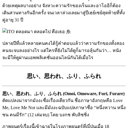
ด้วยเหตุผลบางอย่าง จังหวะความรักของเร็นและอาโออิก็ต้อง
เดินสวนทางกันอีกครั้ง จนเวลาล่วงเลยมาสู่ปีเฮย์เซย์สุดท้ายที่ทั้ง
คู่อายุ 31 ปี
ปลายปีที่แล้วหลายคนคงได้รู้คำตอบแล้วว่าความรักของทั้งสอง
คนจะจบลงอย่างไร แต่ใครที่ยังไม่ได้ดูก็มารอลุ้นกันว่า… หนัง
จะมีให้ดูผ่านแอพพลิเคชั่นออนไลน์กันได้เมื่อไร
思い、思われ、ふり、ふられ
思い、思われ、ふり、ふられ (Omoi, Omoware, Furi, Furare)
ดัดแปลงมาจากมังงะชื่อเรื่องเดียวกัน ชื่อภาษาอังกฤษคือ Love
Me, Love Me Not และมีมังงะฉบับแปลภาษาชื่อ “หนึ่งหวาน หนึ่ง
ซน คนมีรัก” (12 เล่มจบ) โดย บงกช พับลิชชิ่ง
ภาพยนตร์เรื่องนี้เข้าฉายในโรงภาพยนตร์ที่ญี่ปุ่นเมื่อ 18