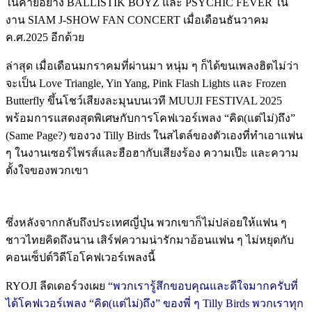
ในค่ายอย่าง BALLISTIK BOYZ และ PSYCHIC FEVER ใน
งาน SIAM J-SHOW FAN CONCERT เมื่อเดือนธันวาคม
ค.ศ.2025 อีกด้วย
ล่าสุด เมื่อเดือนมกราคมที่ผ่านมา หนุ่ม ๆ ก็ได้ขนเพลงฮิตไม่ว่า
จะเป็น Love Triangle, Yin Yang, Pink Flash Lights และ Frozen
Butterfly ขึ้นโชว์เสียงละมุนบนเวที MUUJI FESTIVAL 2025
พร้อมการแสดงสุดพิเศษกับการโคฟเวอร์เพลง “คิด(แต่ไม่)ถึง”
(Same Page?) ของวง Tilly Birds ในสไตล์ของตัวเองที่ทำเอาแฟน
ๆ ในงานเซอร์ไพรส์และฮือฮากับเสียงร้อง ความเป๊ะ และความ
ตั้งใจของพวกเขา
ซึ่งหลังจากกลับถึงประเทศญี่ปุ่น พวกเขาก็ไม่ปล่อยให้แฟน ๆ
ชาวไทยคิดถึงนาน เสิร์ฟความน่ารักมาอ้อนแฟน ๆ ไม่หยุดกับ
คอนเซ็ปต์วิดีโอโคฟเวอร์เพลงนี้
RYOJI ลีดเดอร์วงเผย
“พวกเรารู้สึกขอบคุณและดีใจมากครับที่
ได้โคฟเวอร์เพลง “คิด(แต่ไม่)ถึง” ของพี่ ๆ Tilly Birds พวกเราทุก