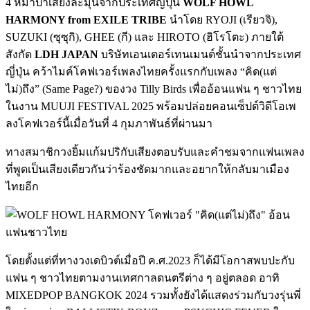
4 หมาป่าเสียงละมุนจากประเทศญี่ปุ่น
WOLF HOWL
HARMONY from EXILE TRIBE
นำโดย RYOJI (เรียวจิ),
SUZUKI (ซุซุกิ), GHEE (กี) และ HIROTO (ฮิโรโตะ) ภายใต้
สังกัด
LDH JAPAN
บริษัทเอนเตอร์เทนเมนต์ชั้นนำจากประเทศ
ญี่ปุ่น คว้าไมค์โคฟเวอร์เพลงไทยครั้งแรกกับเพลง “คิด(แต่
ไม่)ถึง” (Same Page?) ของวง Tilly Birds เพื่ออ้อนแฟน ๆ ชาวไทย
ในงาน MUUJI FESTIVAL 2025 พร้อมปล่อยคอนเซ็ปต์วิดีโอเพ
ลงโคฟเวอร์นี้เมื่อวันที่ 4 กุมภาพันธ์ที่ผ่านมา
ทางสมาชิกวงยิ้มแก้มปริกับเสียงตอบรับและคำชมจากแฟนเพลง
ที่พูดเป็นเสียงเดียวกันว่าร้องชัดมากและอยากให้กลับมาเมือง
ไทยอีก
โดยตั้งแต่ที่ทางวงเดบิวต์เมื่อปี ค.ศ.2023 ก็ได้มีโอกาสพบปะกับ
แฟน ๆ ชาวไทยตามงานเทศกาลดนตรีต่าง ๆ อยู่ตลอด อาทิ
MIXEDPOP BANGKOK 2024 รวมทั้งยังได้แสดงร่วมกับวงรุ่นพี่