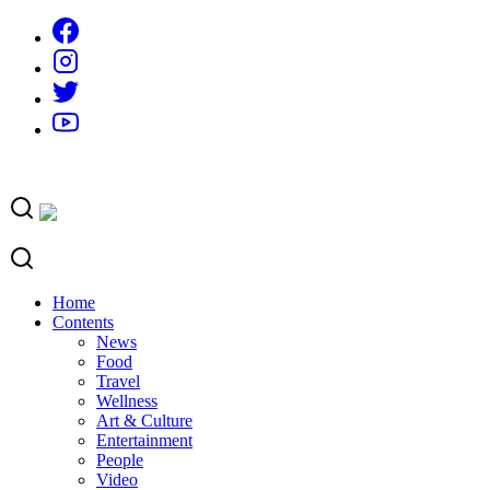
Skip
to
content
Home
Contents
News
Food
Travel
Wellness
Art & Culture
Entertainment
People
Video