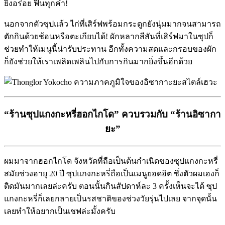
ยิ่งอร่อย ฟินทุกคำ!
นอกจากตัวซุปแล้ว ไก่ที่เสิร์ฟพร้อมกระดูกยังนุ่มมากจนสามารถ
ตักกินด้วยช้อนหรือตะเกียบได้! ผักหลากสีสันที่เสิร์ฟมาในซุปก็
ช่วยทำให้เมนูนี้น่ารับประทาน อีกทั้งความสดและกรอบของผัก
ก็ยังช่วยให้เราเพลิดเพลินไปกับการกินมากยิ่งขึ้นอีกด้วย
“ร้านซุปแกงกะหรี่ฮอกไกโด” ควบรวมกับ
“
ร้านอิซากา
ยะ”
ผมมาจากฮอกไกโด จังหวัดที่ถือเป็นต้นกำเนิดของซุปแกงกะหรี่
สมัยช่วงอายุ 20 ปี ซุปแกงกะหรี่ถือเป็นเมนูยอดฮิต ซึ่งตัวผมเองก็
ติดมันมากเลยล่ะครับ ตอนนั้นกินสัปดาห์ละ 3 ครั้งเห็นจะได้ ซุป
แกงกะหรี่ก็เลยกลายเป็นรสชาติของช่วงวัยรุ่นไปเลย จากจุดนั้น
เลยทำให้อยากเป็นเชฟล่ะมั้งครับ