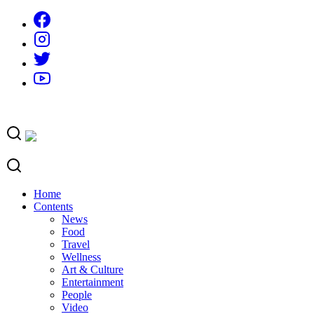
Skip
to
content
Home
Contents
News
Food
Travel
Wellness
Art & Culture
Entertainment
People
Video