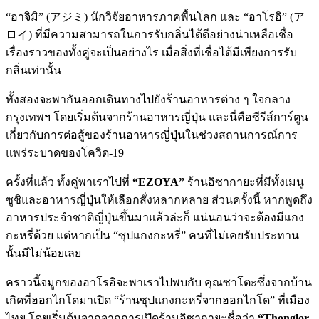
“อาจิมิ” (アジミ) นักวิจัยอาหารภาคพื้นโลก และ “อาโรอิ” (ア
ロイ) ที่มีความสามารถในการรับกลิ่นได้ดีอย่างน่าเหลือเชื่อ
เรื่องราวของทั้งคู่จะเป็นอย่างไร เมื่อสิ่งที่เชื่อได้มีเพียงการรับ
กลิ่นเท่านั้น
ทั้งสองจะพากันออกเดินทางไปยังร้านอาหารต่าง ๆ ใจกลาง
กรุงเทพฯ โดยเริ่มต้นจากร้านอาหารญี่ปุ่น และนี่คือซีรีส์การ์ตูน
เกี่ยวกับการต่อสู้ของร้านอาหารญี่ปุ่นในช่วงสถานการณ์การ
แพร่ระบาดของโควิด-19
ครั้งที่แล้ว ทั้งคู่พาเราไปที่
“EZOYA”
ร้านอิซากายะที่มีทั้งเมนู
ซูชิและอาหารญี่ปุ่นให้เลือกสั่งหลากหลาย ส่วนครั้งนี้ หากพูดถึง
อาหารประจำชาติญี่ปุ่นขึ้นมาแล้วล่ะก็ แน่นอนว่าจะต้องมีแกง
กะหรี่ด้วย แต่หากเป็น “ซุปแกงกะหรี่” คนที่ไม่เคยรับประทาน
นั้นมีไม่น้อยเลย
คราวนี้จมูกของอาโรอิจะพาเราไปพบกับ คุณซาโตะซึ่งจากบ้าน
เกิดที่ฮอกไกโดมาเปิด “ร้านซุปแกงกะหรี่จากฮอกไกโด” ที่เมือง
ไทย โดยเริ่มต้นจากจากการเปิดร้านอิซากายะชื่อว่า
“Thonglor