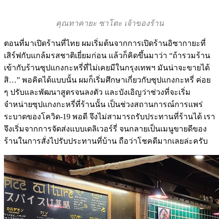
คุณทาคายะ ซาโตะ เจ้าของร้าน
ตอนที่มาเปิดร้านที่ไทย ผมเริ่มต้นจากการเปิดร้านอิซากายะที่
เสิร์ฟกับแกล้มรสชาติเยี่ยมก่อน แล้วก็คิดขึ้นมาว่า “ถ้ารวมร้าน
เข้ากับร้านซุปแกงกะหรี่ที่ไม่เคยมีในกรุงเทพฯ มันน่าจะขายได้
สิ…” พอคิดได้แบบนั้น ผมก็เริ่มศึกษาเกี่ยวกับซุปแกงกะหรี่ ค่อย
ๆ ปรับและพัฒนาสูตรจนลงตัว และบังเอิญว่าช่วงที่จะเริ่ม
จำหน่ายซุปแกงกะหรี่ที่ร้านนั้น เป็นช่วงสถานการณ์การแพร่
ระบาดของโควิด-19 พอดี จึงไม่สามารถรับประทานที่ร้านได้ เรา
จึงเริ่มจากการจัดส่งแบบเดลิเวอร์รี่ จนกลายเป็นเมนูขายดีของ
ร้านในการสั่งไปรับประทานที่บ้าน ถือว่าโชคดีมากเลยล่ะครับ