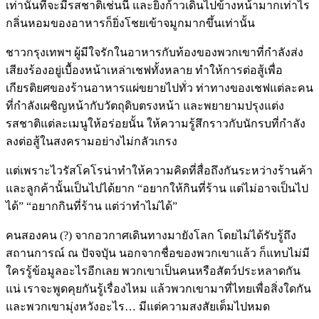
เท่านั้นที่จะมีรสชาติเช่นนี้ และยิ่งก้าวเดินไปข้างหน้ามากเท่าไร
กลิ่นหอมของอาหารก็ยิ่งโชยเข้าจมูกมากขึ้นเท่านั้น
ชาวกรุงเทพฯ ผู้มีใจรักในอาหารกับท้องของพวกเขาที่กำลังส่ง
เสียงร้องอยู่เบื้องหน้าเหล่าเชฟทั้งหลาย ทำให้การต่อสู้เพื่อ
เกียรติยศของร้านอาหารแผ่ขยายไปทั่ว ท่าทางของเชฟแต่ละคน
ที่กำลังเผชิญหน้ากับวัตถุดิบตรงหน้า และพยายามปรุงแต่ง
รสชาติแต่ละเมนูให้อร่อยนั้น ให้ความรู้สึกราวกับนักรบที่กำลัง
ลงต่อสู้ในสงครามอย่างไม่กลัวเกรง
แต่เพราะไวรัสโคโรน่าทำให้ความคิดที่สื่อถึงกันระหว่างร้านค้า
และลูกค้านั้นเป็นไปได้ยาก “อยากให้กินที่ร้าน แต่ไม่อาจเป็นไป
ได้” “อยากกินที่ร้าน แต่ว่าทำไม่ได้”
คนสองคน (?) จากอวกาศเดินทางมายังโลก โดยไม่ได้รับรู้ถึง
สถานการณ์ ณ ปัจจบุัน นอกจากชื่อของพวกเขาแล้ว ก็แทบไม่มี
ใครรู้ข้อมูลอะไรอีกเลย พวกเขาเป็นคนหรือสัตว์ประหลาดกัน
แน่ เราจะพูดคุยกันรู้เรื่องไหม แล้วพวกเขามาที่ไทยเพื่อสิ่งใดกัน
และพวกเขามุ่งหวังอะไร… มีแต่ความสงสัยเต็มไปหมด