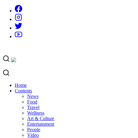
Skip
to
content
Home
Contents
News
Food
Travel
Wellness
Art & Culture
Entertainment
People
Video