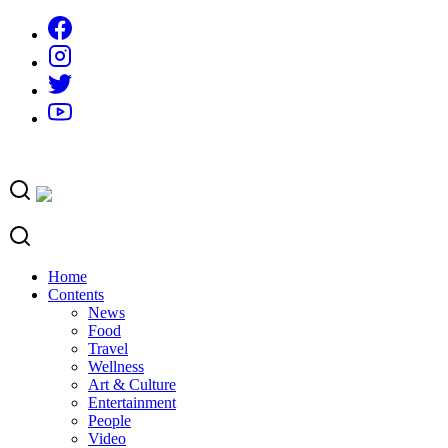
Skip
to
content
Home
Contents
News
Food
Travel
Wellness
Art & Culture
Entertainment
People
Video