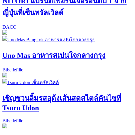
NITORI แบรนด์เฟอร์นิเจอร์อันดับ 1 จาก
ญี่ปุ่นที่เซ็นทรัลเวิลด์
DACO
Uno Mas อาหารสเปนใจกลางกรุง
Btbellefille
เชิญชวนลิ้มรสอุด้งเส้นสดสไตล์คันไซที่
Tsuru Udon
Btbellefille