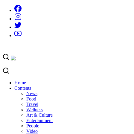
Skip
to
content
Home
Contents
News
Food
Travel
Wellness
Art & Culture
Entertainment
People
Video