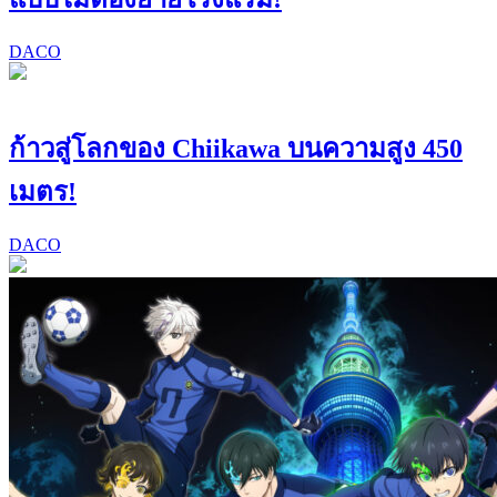
DACO
ก้าวสู่โลกของ Chiikawa บนความสูง 450
เมตร!
DACO