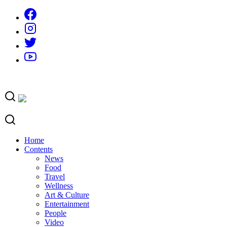
Skip
to
content
Home
Contents
News
Food
Travel
Wellness
Art & Culture
Entertainment
People
Video