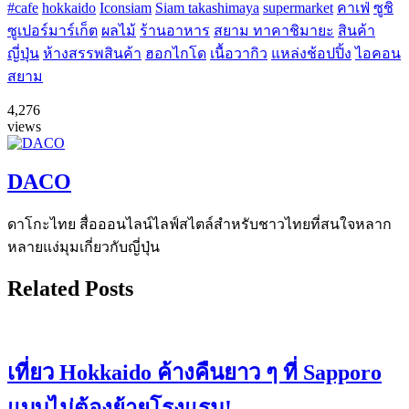
#cafe
hokkaido
Iconsiam
Siam takashimaya
supermarket
คาเฟ่
ซูชิ
ซูเปอร์มาร์เก็ต
ผลไม้
ร้านอาหาร
สยาม ทาคาชิมายะ
สินค้า
ญี่ปุ่น
ห้างสรรพสินค้า
ฮอกไกโด
เนื้อวากิว
แหล่งช้อปปิ้ง
ไอคอน
สยาม
4,276
views
DACO
ดาโกะไทย สื่อออนไลน์ไลฟ์สไตล์สำหรับชาวไทยที่สนใจหลาก
หลายแง่มุมเกี่ยวกับญี่ปุ่น
Related Posts
เที่ยว Hokkaido ค้างคืนยาว ๆ ที่ Sapporo
แบบไม่ต้องย้ายโรงแรม!