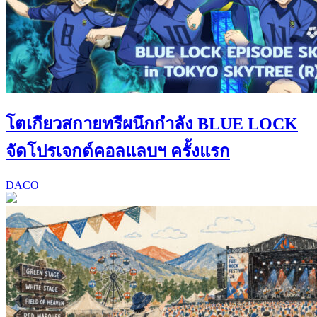
โตเกียวสกายทรีผนึกกำลัง BLUE LOCK
จัดโปรเจกต์คอลแลบฯ ครั้งแรก
DACO