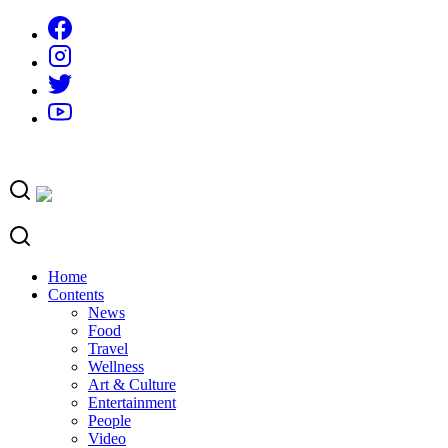
Skip
to
content
Home
Contents
News
Food
Travel
Wellness
Art & Culture
Entertainment
People
Video