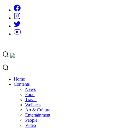
Skip
to
content
Home
Contents
News
Food
Travel
Wellness
Art & Culture
Entertainment
People
Video