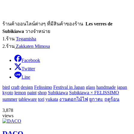
ร้านค้าออนไลน์ต่างๆ ที่มีสินค้าของร้าน
Les verres de
Subikiawa
วางจำหน่าย
1.ร้าน
Tegamisha
2.ร้าน
Zakkaten Mimosa
Facebook
Twitter
Line
bird
craft
design
Felissimo
Festival in Japan
glass
handmade
japan
kyoto
lemon
paint
shop
Subikiawa
Subikiawa × FELISSIMO
summer
tableware
tori
yukata
งานดอกไม้ไฟ
ยูกาตะ
ฤดูร้อน
3,878
views
DACO