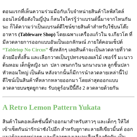
Subikiawa
ตอนแรกที่เห็นความร่วมมือกับเว็บจำหน่ายสินค้าไลฟ์สไตล์
ออนไลน์ชื่อดังในญี่ปุ่น ก็สนใจใคร่รู้ว่าแบรนด์นี้มาจากไหนกัน
นะ ก็ได้ความว่าเป็นแบรนด์ดีไซน์ขายสินค้าสำหรับใช้บนโต๊ะ
อาหาร
(Tableware Shop)
โดยเฉพาะเครื่องแก้วใน จ.เกียวโต ที่
มีลวดลายการออกแบบอันเป็นเอกลักษณ์ ภายใต้คอนเซ็ปต์
“Tabletop No Circus”
ซึ่งหลักๆ เลยสินค้าจะเป็นลวดลายที่วาด
ด้วยมือทั้งสิ้น และเลือกวาดเป็นรูปทรงของผลไม้ เชอร์รี่ มะนาว
ต้นหอม เด็กผู้หญิง นก ปลา เพนกกวิน นกนางนวล ลูกชิ้นปลา
หัวหอมใหญ่ เป็นต้น หลังจากนั้นก็มีการนำลวดลายเหล่านี้ไป
ดีไซน์เป็นสินค้าที่หลากหลายออกมา โดยล่าสุดออกแบบ
ลวดลายบนชุดยูกาตะ รับฤดูร้อนปีนี้ถึง 2 ลวดลายด้วยกัน
A Retro Lemon Pattern Yukata
สินค้าในคอลเล็คชั่นนี้ทำออกมาสำหรับสาวๆ และเด็กๆ ให้ใส่
เข้าเซ็ตกันน่ารักน่าชังไปอีก สำหรับยูกาตะลายสีเขียวมิ้นท์ ออก
แนวย้อนยุคหน่อยๆ และมีลายของเลมอนสีเหลืองตัดกัน เป็น