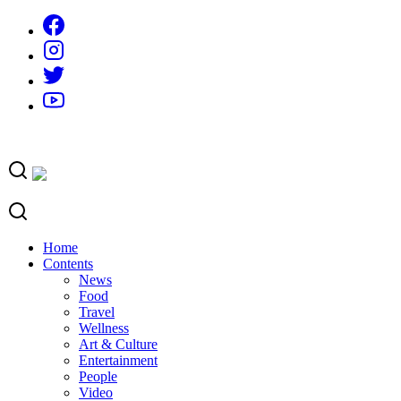
Skip
to
content
Home
Contents
News
Food
Travel
Wellness
Art & Culture
Entertainment
People
Video