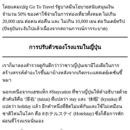
โดยแคมเปญ Go To Travel รัฐบาลมีนโยบายสนับสนุนเงิน
จำนวน 50% ของค่าใช้จ่ายในการท่องเที่ยวทั้งหมด ไม่เกิน
20,000 เยน ต่อคน ต่อคืน และ ไม่เกิน 10,000 เยน ต่อวันเดย์ทริป
(ปัจจุบันระงับไปแล้วเนื่องจากสถานการณ์การระบาด)
การปรับตัวของโรงแรมในญี่ปุ่น
เราก็มาลองสำรวจดูกันดีกว่าว่าชาวญี่ปุ่นเขามีไอเดียในการ
สร้างสรรค์คำอะไรขึ้นมาบ้างหลังจากเกิดกระแสสเตย์เคชั่นขึ้
นมา
นอกเหนือจากแฮชแท็ก #Staycation ที่ชาวญี่ปุ่นให้คำอธิบายด้วย
ตัวคันจิคือ ‘滞在’ (taizai) ที่แปลว่า stay และ ‘休暇’ (kyuuka) ที่
แปลว่า holiday แล้ว อีกคำหนึ่งที่ฮิตไม่แพ้กันและใช้ไม่เหมือน
ชาติไหนในโลก คือ #ホテルステイ (Hotelstay) ซึ่งก็คือการพัก
ผ่อนที่โรงแรมนั่นเอง