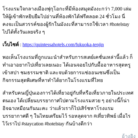
โรงแรมใจกลางเมืองฟุกุโอกะที่มีห้องสมุดมังงะกว่า 7,000 เล่ม
ให้ผู้เข้าพักหยิบยืมไปอ่านที่ห้องพักได้ฟรีตลอด 24 ชั่วโมง นี่
คงจะเป็นสวรรค์ของผู้รักในมังงะที่สามารถใช้เวลา #hotelstay
ไปได้ทั้งวันเลยจริง ๆ
เว็บไซต์
:
https://quintessahotels.com/fukuoka-tenjin
พอเห็นโรงแรมที่ถูกแนะนำสำหรับการสเตย์เคชั่นเหล่านี้แล้ว ก็
ทำเอาอยากไปเที่ยวเลยเนอะ ได้เอนจอยไปกับมื้ออาหารสุดหรู
เข้าสปา ชมธรรมชาติ และจบด้วยการแช่ออนเซนซึ่งเป็น
กิจกรรมสุดพิเศษที่หาทำได้ยากในโรงแรมที่ไทย
สำหรับคนญี่ปุ่นเองการได้เที่ยวอยู่กับที่หรือเที่ยวภายในประเทศ
ตนเอง ได้เปลี่ยนบรรยากาศไปตามโรงแรมสวย ๆ อย่างนี้ก็น่า
อิจฉาเหมือนกันนะคะ ว่าแล้วเราก็ไปเสิร์ชหาโรงแรม
บรรยากาศดี ๆ ในไทยเตรียมไว้ รอหลุดจาก #เที่ยวทิพย์ เมื่อไร
ไว้เราไป #staycation #hotelstay กันบ้างดีกว่า
อ้างอิง