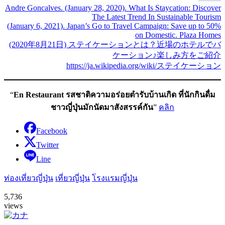
Andre Goncalves. (January 28, 2020). What Is Staycation: Discover
The Latest Trend In Sustainable Tourism
(January 6, 2021). Japan’s Go to Travel Campaign: Save up to 50%
on Domestic. Plaza Homes
(2020年8月21日) ステイケーションとは？近場のホテルでバ
ケーション♪楽しみ方をご紹介
https://ja.wikipedia.org/wiki/ステイケーション
“
En Restaurant รสชาติความอร่อยตำรับบ้านเกิด ที่นักกินดื่ม
ชาวญี่ปุ่นมักนัดมาสังสรรค์กัน
”
คลิก
Facebook
Twitter
Line
ท่องเที่ยวญี่ปุ่น
เที่ยวญี่ปุ่น
โรงแรมญี่ปุ่น
5,736
views