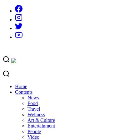
Skip
to
content
Home
Contents
News
Food
Travel
Wellness
Art & Culture
Entertainment
People
Video