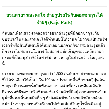
สวนสาธารณะคะโจ ถ่ายรูปรถไฟกับดอกซากุระได้
ง่ายๆ (Kajo Park)
ฉันบอกเพื่อนสาวมาตลอดว่าอยากถ่ายรูปที่มีดอกซากุระกับ
ขบวนรถไฟ และสวนคะโจก็ทำแบบนี้ได้ง่าย ๆ ไม่ว่าจะเป็นรถไฟ
เจอาร์หรือชินคันเซนก็ได้หมดเลย นอกจากกิจกรรมถ่ายรูปแล้ว
ก็ควรจะไปพบท่านโมยางิ โยชิอากิ อตีตเจ้าผู้ครองแคว้นยามา
กะตะที่เป็นอนุสาวรีย์ในท่าขี่ม้าห้าวหาญในสวนกว้างใหญ่แห่ง
นี้
บรรยากาศของดอกซากุระกว่า 1,500 ต้นกับปราสาทยามากาตะ
ซึ่งได้รับเลือกให้เป็น 1 ใน 100 ของปราสาทขึ้นชื่อของญี่ปุ่น ต้น
ซากุระที่บานสะพรั่งกับเพื่อนสาวของฉันที่คงจะเพลิดเพลินกับ
กิจกรรมพิธีชงชาหรือชิมชมช้อปร้านค้าที่มีอยู่ ภาพสะพานข้าม
คูน้ำที่มองเห็นคนตัวเล็ก ๆ กำลังเดินข้ามไปมาแล้วมีฉากด้าน
หน้าเป็นซากุระบานทั่วบริเวณไม่เว้นแม้แต่ในคูน้ำที่เหมือนปู