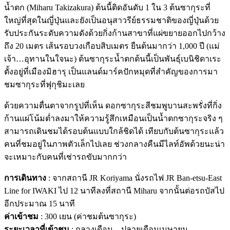
น้ำตก (Miharu Takizakura) ต้นนี้ติดอันดับ 1 ใน 3 ต้นซากุระที่
ใหญ่ที่สุดในญี่ปุ่นและยังเป็นอนุสาวรีย์ธรรมชาติของญี่ปุ่นด้วย
รับประกันระดับความดังด้วยกิ่งก้านสาขาที่แผ่ขยายออกไปกว้าง
ถึง 20 เมตร เส้นรอบวงเกือบสิบเมตร ยืนต้นมากว่า 1,000 ปี (แม่
เจ้า…อุทานในใจนะ) ต้นซากุระน้ำตกต้นนี้เป็นพันธุ์เบนิชิดาเระ
ตั้งอยู่ที่เมืองมิฮารุ เป็นแลนด์มาร์คปักหมุดที่สำคัญของการมา
ชมซากุระที่ฟุกุชิมะเลย
ด้วยความตื่นตาจากรูปที่เห็น ดอกซากุระสีชมพูบานสะพรั่งที่กิ่ง
ก้านแผ่โน้มต่ำลงมาให้ความรู้สึกเหมือนเป็นน้ำตกซากุระจริง ๆ
สามารถเดินชมได้รอบต้นแบบใกล้ชิดได้ เทียบกับต้นซากุระแล้ว
คนที่ชมอยู่ในภาพตัวเล็กไปเลย ช่วงกลางคืนมีไลท์อัพด้วยนะน่า
จะเหมาะกับคนที่เช่ารถขับมากกว่า
การเดินทาง
: จากสถานี JR Koriyama นั่งรถไฟ JR Ban-etsu-East
Line for IWAKI ไป 12 นาทีลงที่สถานี Miharu จากนั้นต่อรถบัสไป
อีกประมาณ 15 นาที
ค่าเข้าชม
: 300 เยน (ค่าชมต้นซากุระ)
ระยะเวลาที่เข้าชม
: กลางเดือน – ปลายเดือนเมษายน