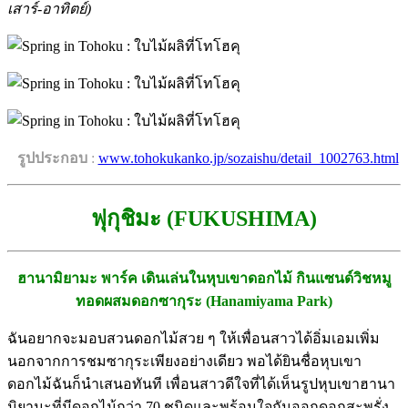
เสาร์-อาทิตย์)
*
รูปประกอบ
:
www.tohokukanko.jp/sozaishu/detail_1002763.html
ฟุกุชิมะ (FUKUSHIMA)
ฮานามิยามะ พาร์ค เดินเล่นในหุบเขาดอกไม้ กินแซนด์วิชหมู
ทอดผสมดอกซากุระ (Hanamiyama Park)
ฉันอยากจะมอบสวนดอกไม้สวย ๆ ให้เพื่อนสาวได้อิ่มเอมเพิ่ม
นอกจากการชมซากุระเพียงอย่างเดียว พอได้ยินชื่อหุบเขา
ดอกไม้ฉันก็นำเสนอทันที เพื่อนสาวดีใจที่ได้เห็นรูปหุบเขาฮานา
มิยามะที่มีดอกไม้กว่า 70 ชนิดและพร้อมใจกันออกดอกสะพรั่ง