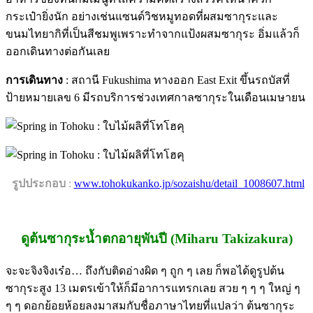
กระเป๋ายิ่งนัก อย่างเช่นแซนด์วิชหมูทอดที่ผสมซากุระและ
ขนมไทยากิที่เป็นสีชมพูเพราะทำจากแป้งผสมซากุระ อิ่มแล้วก็
ออกเดินทางต่อกันเลย
การเดินทาง
: สถานี Fukushima ทางออก East Exit ขึ้นรถบัสที่
ป้ายหมายเลข 6 มีรถบริการช่วงเทศกาลซากุระในเดือนเมษายน
/
รูปประกอบ
:
www.tohokukanko.jp/sozaishu/detail_1008607.html
ดูต้นซากุระน้ำตกอายุพันปี (Miharu Takizakura)
จะจะจิงจิงเร๋อ… ถึงกับติดอ่างผิด ๆ ถูก ๆ เลย ก็พอได้ดูรูปต้น
ซากุระสูง 13 เมตรเข้าให้ก็มีอาการแทรกเลย สวย ๆ ๆ ๆ ใหญ่ ๆ
ๆ ๆ ดอกย้อยห้อยลงมาสมกับชื่อภาษาไทยที่แปลว่า ต้นซากุระ