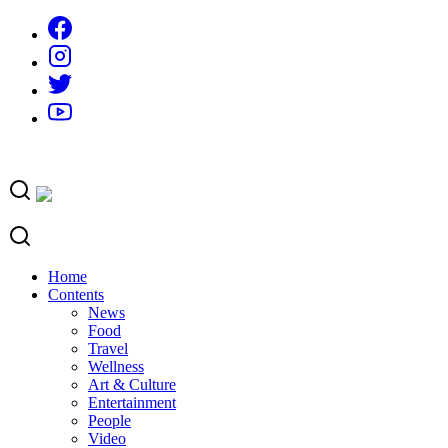
Skip
to
content
Home
Contents
News
Food
Travel
Wellness
Art & Culture
Entertainment
People
Video