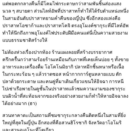
แต่พอตกกลางคืนก็มีโคมไฟกระดาษกว่าสามพันชิ้นส่องแสง
นวล ๆ สบายตา ส่วนไลท์อัพที่ปราสาทก็ทำให้ได้รับตำแหน่งหนึ่ง
ในสามอันดับปราสาทยามค่ำคืนของญี่ปุ่น ซึ่งอีกสองแห่งคือ
ปราสาทโอซาก้าและปราสาทโคจิ ตรงอุโมงค์ซากุระที่มีไลท์อัพ
ทำให้นึกถึงภาพอุโมงค์ไฟประดับฝีมือคนแต่นี่เป็นความสวยงาม
แบบธรรมชาติสร้างให้
ไม่ต้องห่วงเรื่องปากท้อง ร้านแผงลอยที่สร้างบรรยากาศ
ครึกครื้นกว่าสามร้อยร้านเหมือนกับภาพที่เคยเห็นบ่อย ๆ ทั้งขาย
อาหารและเครื่องดื่ม โอโคโนมิยากิ ปลาหมึกชิ้นหนาหรือเนื้อ
ในกระทะร้อน ๆ แล้วราดซอส หน้ากากการ์ตูนหลายแบบ ตัก
ปลาด้วยกระดาษ และคนคู่ที่มาเดินเกี่ยวแขนให้อิจฉา การหนี
ไปเช่าเรือพายในคูชั้นในปราสาทแล้วชมความงามของซากุระ
บนผิวน้ำที่สะท้อนจากของจริงอย่างสวยงามก็ทำให้หายอิจฉาลง
ได้อย่างมาก (ฮา)
สวนทาคาดะเป็นสถานที่ชมซากุระกลางคืนติดหนึ่งในสามที่ยิ่ง
ใหญ่ที่สุดในญี่ปุ่น อีกสองที่คือสวนฮิโรซากิ จังหวัดอาโอโมริ
และสวนอุเอโนะที่โตเกียว