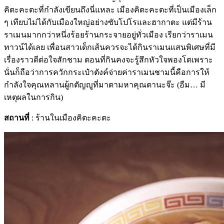
คิตะคะตะที่กำลังเขียนถึงนี่แหละ เมืองคิตะคะตะที่เป็นเมืองเล็ก
ๆ เทียบไม่ได้กับเมืองใหญ่อย่างซับโปโรและฮากาตะ แต่มีร้าน
ราเมนมากกว่าหนึ่งร้อยร้านกระจายอยู่ทั่วเมือง เรียกว่าราเมน
ทาวน์ได้เลย เพื่อนสาวเด็กเส้นควรจะได้กินราเมนแสนพิเศษที่มี
เรื่องราวดีต่อใจสักชาม ตอนที่กินคงจะรู้สึกหัวใจพองโตเพราะ
นั่นก็ถือว่าการควักกระเป๋าตังค์จ่ายค่าราเมนชามนี้คือการให้
กำลังใจคุณหลานผู้กตัญญูที่มาตามหาคุณตานะจ๊ะ (อืม… มี
เหตุผลในการกิน)
สถานที่
: ร้านในเมืองคิตะคะตะ