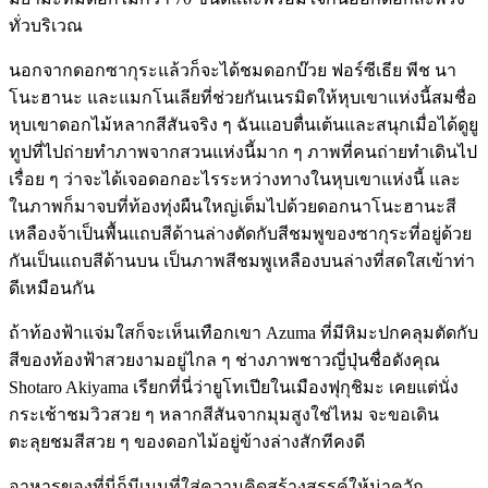
ทั่วบริเวณ
นอกจากดอกซากุระแล้วก็จะได้ชมดอกบ๊วย ฟอร์ซีเธีย พีช นา
โนะฮานะ และแมกโนเลียที่ช่วยกันเนรมิตให้หุบเขาแห่งนี้สมชื่อ
หุบเขาดอกไม้หลากสีสันจริง ๆ ฉันแอบตื่นเต้นและสนุกเมื่อได้ดูยู
ทูปที่ไปถ่ายทำภาพจากสวนแห่งนี้มาก ๆ ภาพที่คนถ่ายทำเดินไป
เรื่อย ๆ ว่าจะได้เจอดอกอะไรระหว่างทางในหุบเขาแห่งนี้ และ
ในภาพก็มาจบที่ท้องทุ่งผืนใหญ่เต็มไปด้วยดอกนาโนะฮานะสี
เหลืองจ้าเป็นพื้นแถบสีด้านล่างตัดกับสีชมพูของซากุระที่อยู่ด้วย
กันเป็นแถบสีด้านบน เป็นภาพสีชมพูเหลืองบนล่างที่สดใสเข้าท่า
ดีเหมือนกัน
ถ้าท้องฟ้าแจ่มใสก็จะเห็นเทือกเขา Azuma ที่มีหิมะปกคลุมตัดกับ
สีของท้องฟ้าสวยงามอยู่ไกล ๆ ช่างภาพชาวญี่ปุ่นชื่อดังคุณ
Shotaro Akiyama เรียกที่นี่ว่ายูโทเปียในเมืองฟุกุชิมะ เคยแต่นั่ง
กระเช้าชมวิวสวย ๆ หลากสีสันจากมุมสูงใช่ไหม จะขอเดิน
ตะลุยชมสีสวย ๆ ของดอกไม้อยู่ข้างล่างสักทีคงดี
อาหารของที่นี่ก็มีเมนูที่ใส่ความคิดสร้างสรรค์ให้น่าควัก