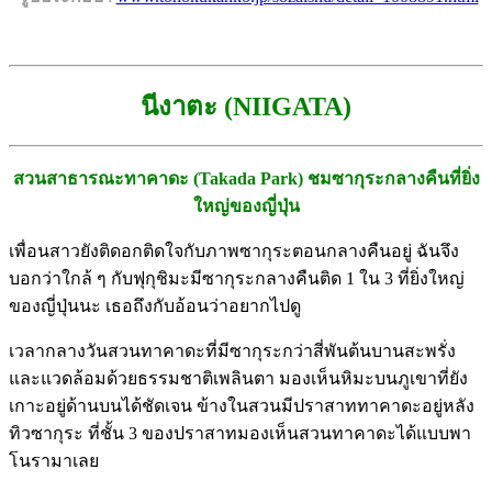
นีงาตะ (NIIGATA)
สวนสาธารณะทาคาดะ (Takada Park) ชมซากุระกลางคืนที่ยิ่ง
ใหญ่ของญี่ปุ่น
เพื่อนสาวยังติดอกติดใจกับภาพซากุระตอนกลางคืนอยู่ ฉันจึง
บอกว่าใกล้ ๆ กับฟุกุชิมะมีซากุระกลางคืนติด 1 ใน 3 ที่ยิ่งใหญ่
ของญี่ปุ่นนะ เธอถึงกับอ้อนว่าอยากไปดู
เวลากลางวันสวนทาคาดะที่มีซากุระกว่าสี่พันต้นบานสะพรั่ง
และแวดล้อมด้วยธรรมชาติเพลินตา มองเห็นหิมะบนภูเขาที่ยัง
เกาะอยู่ด้านบนได้ชัดเจน ข้างในสวนมีปราสาททาคาดะอยู่หลัง
ทิวซากุระ ที่ชั้น 3 ของปราสาทมองเห็นสวนทาคาดะได้แบบพา
โนรามาเลย