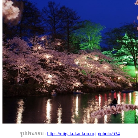
/
รูปประกอบ
:
https://niigata-kankou.or.jp/photo/634