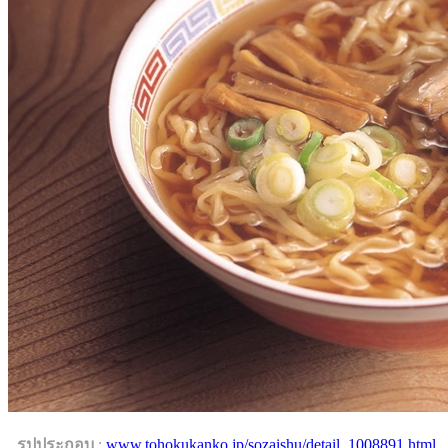
.
รูปประกอบ
:
www.tohokukanko.jp/sozaishu/detail_1008891.html