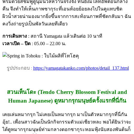
พรมด้วยสีชมพูดูนุ่มนวลหวานจริงจัง ที่นี่ยังมีไลท์อัพตอนกลาง
คืน จึงทำให้เห็นภาพซากุระที่เอนห้อยย้อยลงไปในคูแทบชิด
ผิวน้ำสวยน่ามองมากยิ่งขึ้นจากการสะท้อนภาพที่ชัดกลับมา ฉัน
คงวิ่งถ่ายรูปเป็นพัลวันเลยทีเดียว
การเดินทาง
: สถานี Yamagata แล้วเดินต่อ 10 นาที
เวลาเปิด – ปิด
: 05.00 – 22.00 น.
.
รูปประกอบ
:
https://yamagatakanko.com/photos/detail_137.html
สวนเท็นโดะ (Tendo Cherry Blossom Festival and
Human Japanese) ดูหมากรุกมนุษย์ครั้งแรกที่นี่กัน
เคยเล่นหมากรุก ไม่เคยเป็นหมากรุก มาเป็นตัวหมากรุกที่นี่กัน
อุ้ย!.. เพื่อนสาวฉันเป็นนักกิจกรรมตัวแม่เชียวหละ พอได้ยินว่าจะ
ได้ดูหมากรุกมนุษย์ท่ามกลางดอกซากุระหอมฟุ้งนับสองพันต้นก็