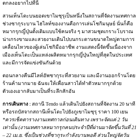
ตกลงอยากไปที่นี่
สวนเท็นโดะบนยอดเขาไมซุรุเป็นหนึ่งในสถานที่จัดงานเทศกาล
ช่วงซากุระบาน ไฮไลท์ของงานคือการเล่นโชกิมนุษย์ นั่นก็คือ
หมากรุกญี่ปุ่นดั้งเดิมแบบใช้คนจริง ๆ มาสวมชุดเกราะโบราณ
น่าเกรงขามและสวยงามเดินไปบนกระดานขนาดใหญ่ตามการ
เคลื่อนไหวของผู้เล่นโชกิมืออาชีพ งานแสดงนี้จัดขึ้นเนื่องจาก
เมืองเท็นโดะเป็นแหล่งผลิตหมากรุกญี่ปุ่นใหญ่ที่สุดในประเทศ
และมีการจัดแข่งขันกันด้วย
ตอนกลางคืนมีไลท์อัพซากุระที่สวยงาม และมีงานออกร้านโดย
ร้านค้ามากมาย ฉันจะให้เพื่อนสาวได้ทำตัวหมากรุกด้วย
ตัวเองเอากลับมาเป็นที่ระลึกสักอัน
การเดินทาง
: สถานี Tendo แล้วเดินไปยังสถานที่จัดงาน 20 นาที
หรือรถบัสจากสถานีเท็นโดะไปยังภูเขาไมซุรุ ราคา 100 เยน
*ควรเช็คตารางงานเทศกาลก่อนเดินทาง เพราะจัดแค่ 2 วัน
เท่านั้น (งานเทศกาลหมากรุกคนประจำปีที่ผ่านมาจัดขึ้นวันที่ 21
– 22 เม.ย. ซึ่งเป็นช่วงที่ซากุระกำลังบานพอดี ส่วนใหญ่จัดวัน