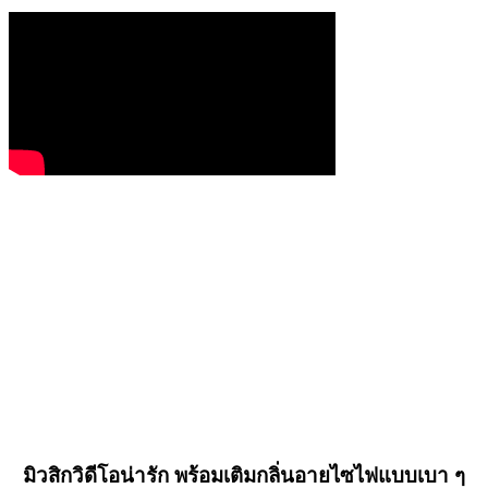
มิวสิกวิดีโอน่ารัก พร้อมเติมกลิ่นอายไซไฟแบบเบา ๆ