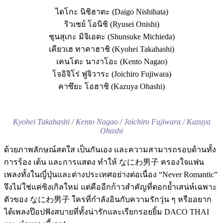
ไดโกะ นิชิฮาตะ (Daigo Nishihata)
ริวเซย์ โอนิชิ (Ryusei Onishi)
ชุนสุเกะ มิจิเอดะ (Shunsuke Michieda)
เคียวเฮ ทาคาฮาชิ (Kyohei Takahashi)
เคนโตะ นางาโอะ (Kento Nagao)
โจอิจิโร่ ฟูจิวาระ (Joichiro Fujiwara)
คาซึยะ โอฮาชิ (Kazuya Ohashi)
Kyohei Takahashi / Kento Nagao / Joichiro Fujiwara / Kazuya
Ohashi
ด้วยภาพลักษณ์สดใส เป็นกันเอง และความสามารถรอบด้านทั้ง
การร้อง เต้น และการแสดง ทำให้ なにわ男子 ครองใจแฟน
เพลงทั้งในญี่ปุ่นและต่างประเทศอย่างต่อเนื่อง “Never Romantic”
จึงไม่ใช่แค่ซิงเกิลใหม่ แต่คืออีกก้าวสำคัญที่ตอกย้ำเสน่ห์เฉพาะ
ตัวของ なにわ男子 ใครที่กำลังอินกับความรักวุ่น ๆ หรืออยาก
ได้เพลงป๊อปฟังสบายที่ทั้งน่ารักและเรียกรอยยิ้ม DACO THAI