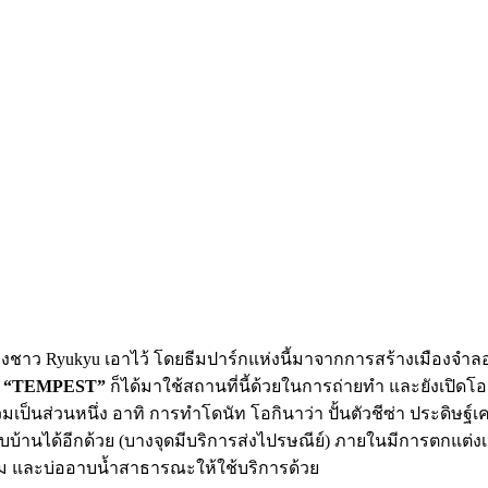
องชาว Ryukyu เอาไว้ โดยธีมปาร์กแห่งนี้มาจากการสร้างเมืองจำลอ
ง
“TEMPEST”
ก็ได้มาใช้สถานที่นี้ด้วยในการถ่ายทำ และยังเปิดโอ
่วมเป็นส่วนหนึ่ง อาทิ การทำโดนัท
โอกินาว่า ปั้นตัวชีซ่า ประดิษฐ์
ับบ้านได้อีกด้วย
(
บางจุดมีบริการส่งไปรษณีย์
)
ภายในมีการตกแต่ง
แรม และบ่ออาบน้ำสาธารณะให้ใช้บริการด้วย