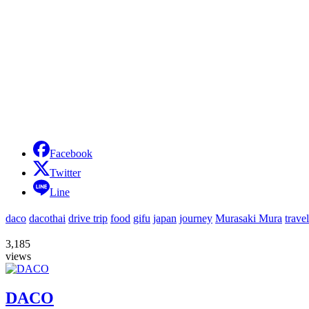
Facebook
Twitter
Line
daco
dacothai
drive trip
food
gifu
japan
journey
Murasaki Mura
travel
3,185
views
DACO