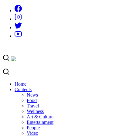
Skip
to
content
Home
Contents
News
Food
Travel
Wellness
Art & Culture
Entertainment
People
Video