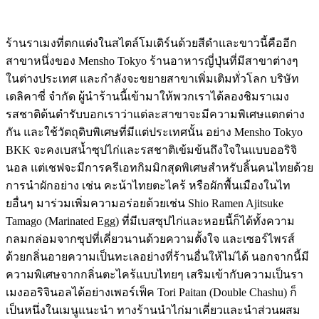
ร้านราเมงที่ตกแต่งในสไตล์โมเดิร์นด้วยสีดำและขาวนี้คืออีก
สาขาหนึ่งของ Mensho Tokyo ร้านอาหารญี่ปุ่นที่มีสาขาต่างๆ
ในต่างประเทศ และกำลังจะขยายสาขาเพิ่มเติมทั่วโลก บริษัท
เดลิคาซี่ จำกัด ผู้นำร้านนี้เข้ามาให้พวกเราได้ลองชิมราเมง
รสชาติต้นตำรับบอกเราว่าแต่ละสาขาจะมีความพิเศษแตกต่าง
กัน และใช้วัตถุดิบพิเศษที่มีแต่ประเทศนั้น อย่าง Mensho Tokyo
BKK จะคงเบสน้ำซุปไก่และรสชาติเข้มข้นถึงใจในแบบออริจิ
นอล แต่เชฟจะมีการครีเอทกิมมิกสุดพิเศษสำหรับลิ้นคนไทยด้วย
การนำผักอย่าง เช่น คะน้าไทยตะไคร้ หรือผักพื้นเมืองในไท
ยอื่นๆ มาร่วมเพิ่มความอร่อยด้วยเช่น Shio Ramen Ajitsuke
Tamago (Marinated Egg) ที่มีเบสซุปไก่และหอยนี้ก็ได้ทั้งความ
กลมกล่อมจากซุปที่เคี่ยวนานด้วยความตั้งใจ และเซอร์ไพรส์
ด้วยกลิ่นอายความเป็นทะเลอย่างที่ร้านอื่นให้ไม่ได้ นอกจากนี้มี
ความพิเศษจากกลิ่นตะไคร้แบบไทยๆ เสริมเข้ากับความเป็นรา
เมงออริจินอลได้อย่างเพอร์เฟ็ค Tori Paitan (Double Chashu) ก็
เป็นหนึ่งในเมนูแนะนำ ทางร้านนำไก่มาเคี่ยวและนำส่วนผสม