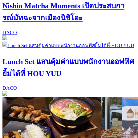
Nishio Matcha Moments เปิดประสบกา
รณ์มัทฉะจากเมืองนิชิโอะ
DACO
Lunch Set แสนคุ้มค่าแบบพนักงานออฟฟิศ
ยิ้มได้ที่ HOU YUU
DACO