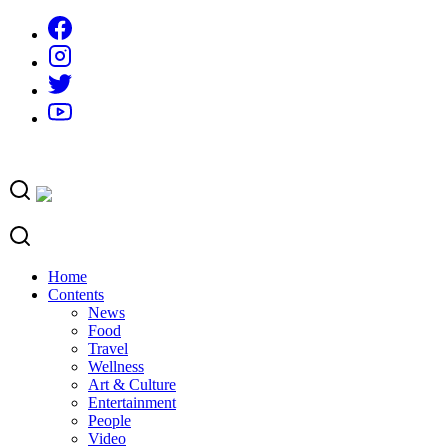
Skip
to
content
Home
Contents
News
Food
Travel
Wellness
Art & Culture
Entertainment
People
Video