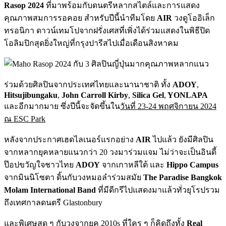
Rasop 2024
ที่มาพร้อมกับดนตรีหลากสไตล์และการแสดง
คุณภาพสมการรอคอย สำหรับปีนี้นำทีมโดย
AIR
วงดูโออิเล็ก
ทรอนิกา ดาวน์เทมโปจากฝรั่งเศสที่เพิ่งได้ร่วมแสดงในพิธีปิด
โอลิมปิกสุดยิ่งใหญ่ที่กรุงปารีสไปเมื่อเดือนสิงหาคม
ร่วมด้วยศิลปินจากประเทศไทยและนานาชาติ ทั้ง
ADOY
,
Hitsujibungaku
,
John Carroll Kirby
,
Silica Gel
,
YONLAPA
และอีกมากมาย ซึ่งปีนี้จะจัดขึ้นใน
วันที่ 23-24 พฤศจิกายน 2024
ณ ESC Park
หลังจากประกาศเฮดไลเนอร์แรกอย่าง
AIR
ไปแล้ว ยังมีศิลปิน
จากหลากยุคหลายแนวกว่า 20 วงมาร่วมแจม ไม่ว่าจะเป็นอินดี้
ป๊อปขวัญใจชาวไทย
ADOY
จากเกาหลีใต้ และ
Hippo Campus
จากมินนิโซตา ดิ้นกับวงหมอลำร่วมสมัย
The Paradise Bangkok
Molam International Band
ที่มีดีกรีไปแสดงมาแล้วทั่วยุโรปรวม
ถึงเทศกาลดนตรี Glastonbury
และพิเศษสุด ๆ กับวงจากยุค 2010s ที่ใคร ๆ ก็คิดถึงทั้ง
Real