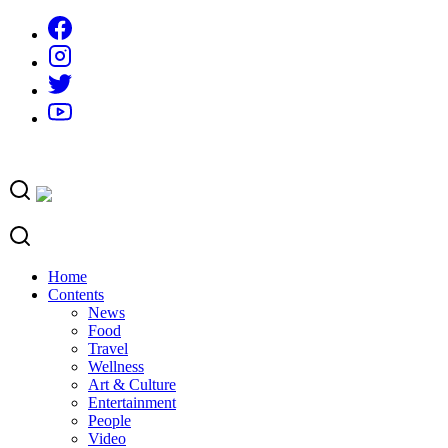
Skip
to
content
Home
Contents
News
Food
Travel
Wellness
Art & Culture
Entertainment
People
Video