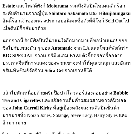
Estate
และโพสต์พังก์
Motorama
รวมถึงศิลปินไซเคเดลิกร็อก
ระดับตำนานจากญี่ปุ่น
Shintaro Sakamoto
และ
Hitsujibungaku
อินดี้ร็อกเจ้าของเพลงประกอบอนิเมะชื่อดังที่มีโชว์ Sold Out ไป
เมื่อต้นปีก็กลับมาด้วย
นอกจากนี้ ยังมีศิลปินที่น่าสนใจอีกมากมายที่ขอนำเสนอ! ออก
ซิ่งไปกับเพลงมัน ๆ ของ
Automatic
จาก LA และโพสต์พังก์เท่ ๆ
BIG SPECIAL
จากเบอร์มิงแฮม
FAZI
ตัวจี๊ดครอทร็อกจาก
ประเทศจีนที่การแสดงของพวกเขาจะทำให้คุณขนลุก และอัลเท
อร์เนทิฟซินธ์จัดจ้าน
Silica Gel
จากเกาหลีใต้
แล้วไปพักเหนื่อยด้วยดรีมป๊อป สโลวคอร์ล่องลอยอย่าง
Bubble
Tea and Cigarettes
และแจ๊สชวนดื่มด่ำผสมผสานซาวด์นิวเอจ
ของ
John Carroll Kirby
ที่อยู่เบื้องหลังผลงานศิลปินชั้นนำ
มากมายทั้ง Norah Jones, Solange, Steve Lacy, Harry Styles และ
อีกมากมาย