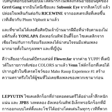
ไปสนุกต่อกับอินดี้ป๊อปเมโลดี้น่ารักในเพลงกลิ่นอายย้อนยุคของ
Grrrl Gang
จากอินโดนีเซียและ
Subsonic Eye
จากสิงคโปร์ แล้ว
ปล่อยใจเพลินกันต่อกับ
RICEWINE
จากออสเตรเลียที่เคยขึ้น
เวทีเดียวกับ Phum Viphurit มาแล้ว
และที่ขาดไม่ได้เลยคือศิลปินเจ้าบ้านมากฝีมือที่น่าจับตามองไม่
แพ้กันทั้ง
YONLAPA
อัลเทอร์เนทิฟ อินดี้ร็อก ไซเคเดลิกจาก
เชียงใหม่กับการเรียบเรียงเพลงได้น่าสนใจจนมีแฟนเพลง
มากมายทั้งในกรุงเทพฯ และที่ญี่ปุ่น
ดีว่าเสียงอาร์แอนด์บีทรงเสน่ห์
Flower.far
จากค่าย YUPP! ที่เดบิ
วต์ในรายการดังช่อง COLORS มาแล้ว
Venn
โฟล์กร็อกที่เคยได้
ปรากฏตัวในซีเครตโชว์ของ Maho Rasop Experience #1 สร้าง
ความตราตรึงใจให้ผู้ชมที่ไม่เคยฟังเพลงของพวกเขามาก่อน
LEPYUTIN
ไซเคเดลิกร็อกที่ถ่ายทอดดนตรีได้อย่างล้ำลึกหนัก
แน่น และ
JPBS
วงทดลอง อัลเทอร์เนทิฟ อิเล็กทรอนิกร็อกที่มี
การออกแบบไลท์ติ้งและโชว์ได้อย่างโดดเด่นในทุกๆ เวทีที่พวก