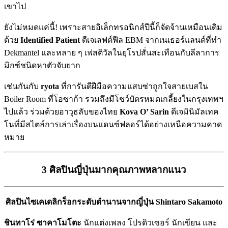
เขาไป
ยังไม่หมดแค่นี้! เพราะสายอิเล็กทรอนิกส์ปีนี้ก็จัดจ้านเหมือนเดิม
ด้วย
Identified Patient
ดีเจเลฟต์ฟีล EBM จากเนเธอร์แลนด์ที่ทำ
Dekmantel และหลาย ๆ เฟสติวัลในยุโรปสั่นสะเทือนกับลีลาการ
มิกซ์ชนิดหาตัวจับยาก
เช่นกันกับ
ryota
ที่การันตีฝีมือความแสบซ่าถูกใจสายเบสใน
Boiler Room ที่โอซาก้า รวมถึงมีโชว์บัตรหมดเกลี้ยงในกรุงเทพฯ
ไปแล้ว ร่วมด้วยอาวุธลับของไทย
Kova O’ Sarin
ดีเจมินิมัลเทค
โนที่มีสไตล์การเล่าเรื่องบนแดนซ์ฟลอร์ได้อย่างเหนือความคาด
หมาย
3 ศิลปินญี่ปุ่นมากคุณภาพหลากแนว
ศิลปินไซเคเดลิกร็อกระดับตำนานจากญี่ปุ่น Shintaro Sakamoto
ชินทาโร่ ซาคาโมโตะ
นักแต่งเพลง โปรดิวเซอร์ นักเขียน และ