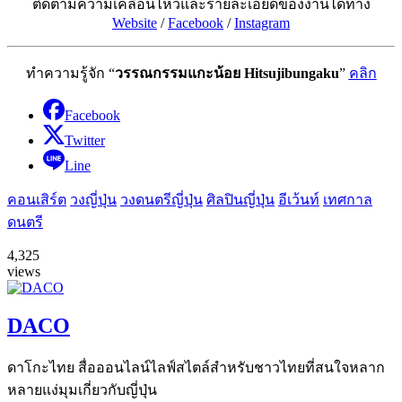
ติดตามความเคลื่อนไหวและรายละเอียดของงานได้ทาง
Website
/
Facebook
/
Instagram
ทำความรู้จัก “
วรรณกรรมแกะน้อย Hitsujibungaku
”
คลิก
Facebook
Twitter
Line
คอนเสิร์ต
วงญี่ปุ่น
วงดนตรีญี่ปุ่น
ศิลปินญี่ปุ่น
อีเว้นท์
เทศกาล
ดนตรี
4,325
views
DACO
ดาโกะไทย สื่อออนไลน์ไลฟ์สไตล์สำหรับชาวไทยที่สนใจหลาก
หลายแง่มุมเกี่ยวกับญี่ปุ่น