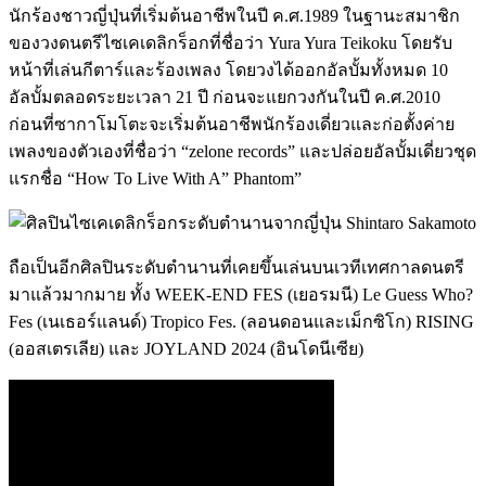
นักร้องชาวญี่ปุ่นที่เริ่มต้นอาชีพในปี ค.ศ.1989 ในฐานะสมาชิก
ของวงดนตรีไซเคเดลิกร็อกที่ชื่อว่า Yura Yura Teikoku โดยรับ
หน้าที่เล่นกีตาร์และร้องเพลง โดยวงได้ออกอัลบั้มทั้งหมด 10
อัลบั้มตลอดระยะเวลา 21 ปี ก่อนจะแยกวงกันในปี ค.ศ.2010
ก่อนที่ซากาโมโตะจะเริ่มต้นอาชีพนักร้องเดี่ยวและก่อตั้งค่าย
เพลงของตัวเองที่ชื่อว่า “zelone records” และปล่อยอัลบั้มเดี่ยวชุด
แรกชื่อ “How To Live With A” Phantom”
ถือเป็นอีกศิลปินระดับตำนานที่เคยขึ้นเล่นบนเวทีเทศกาลดนตรี
มาแล้วมากมาย ทั้ง WEEK-END FES (เยอรมนี) Le Guess Who?
Fes (เนเธอร์แลนด์) Tropico Fes. (ลอนดอนและเม็กซิโก) RISING
(ออสเตรเลีย) และ JOYLAND 2024 (อินโดนีเซีย)